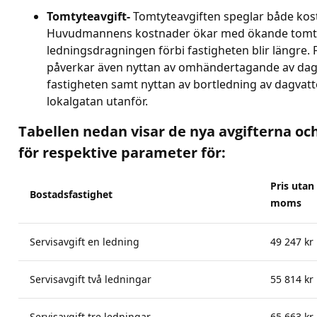
Tomtyteavgift-
Tomtyteavgiften speglar både kost
Huvudmannens kostnader ökar med ökande tomts
ledningsdragningen förbi fastigheten blir längre. 
påverkar även nyttan av omhändertagande av dag
fastigheten samt nyttan av bortledning av dagvatt
lokalgatan utanför.
Tabellen nedan visar de nya avgifterna o
för respektive parameter för:
Pris utan
Bostadsfastighet
moms
Servisavgift en ledning
49 247 kr
Servisavgift två ledningar
55 814 kr
Servisavgift tre ledningar
65 663 kr