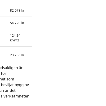
82 079 kr
54 720 kr
124,34
kr/m2
23 256 kr
udsakligen är
 för
ghet som
 beviljat bygglov
an är det
iga verksamheten