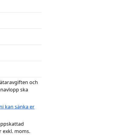
ätaravgiften och
enavlopp ska
ni kan sänka er
 uppskattad
r exkl. moms.