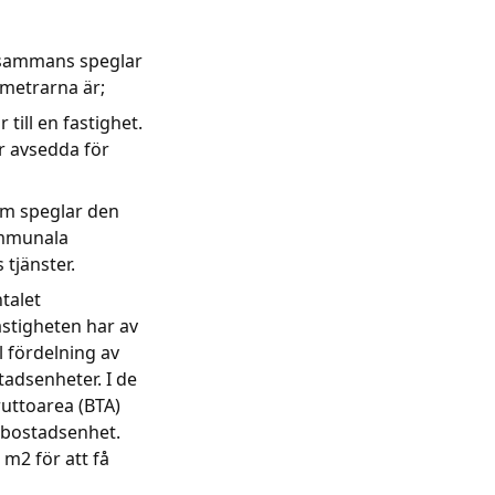
llsammans speglar
ametrarna är;
 till en fastighet.
ar avsedda för
om speglar den
kommunala
 tjänster.
talet
astigheten har av
ll fördelning av
adsenheter. I de
ruttoarea (BTA)
bostadsenhet.
m2 för att få