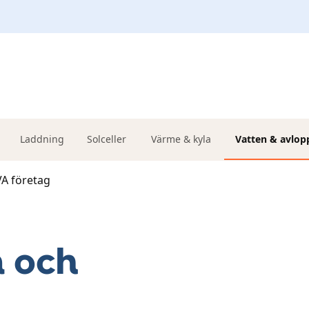
Laddning
Solceller
Värme & kyla
Vatten & avlop
 VA företag
n och