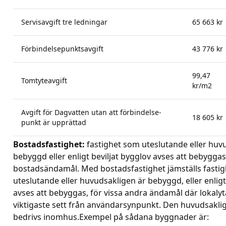
Servisavgift tre ledningar
65 663 kr
Förbindelsepunktsavgift
43 776 kr
99,47
Tomtyteavgift
kr/m2
Avgift för Dagvatten utan att förbindelse-
18 605 kr
punkt är upprättad
Bostadsfastighet:
fastighet som uteslutande eller huv
bebyggd eller enligt beviljat bygglov avses att bebyggas
bostadsändamål. Med bostadsfastighet jämställs fasti
uteslutande eller huvudsakligen är bebyggd, eller enligt
avses att bebyggas, för vissa andra ändamål där lokalyt
viktigaste sett från användarsynpunkt. Den huvudsakl
bedrivs inomhus.Exempel på sådana byggnader är: