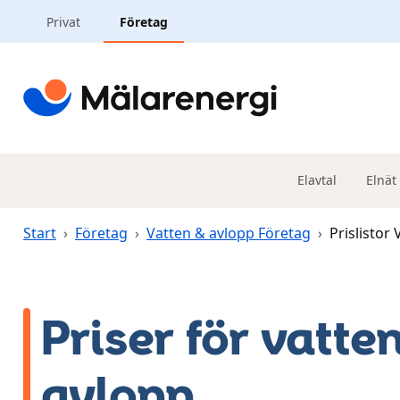
Hoppa till huvudinnehåll
Privat
Företag
Elavtal
Elnät
Start
›
Företag
›
Vatten & avlopp Företag
›
Prislistor
Priser för vatte
avlopp