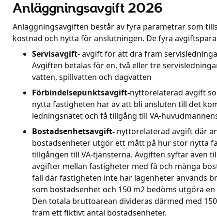
Anläggningsavgift 2026
Anläggningsavgiften består av fyra parametrar som ti
kostnad och nytta för anslutningen. De fyra avgiftspar
Servisavgift-
avgift för att dra fram servisledningar
Avgiften betalas för en, två eller tre servisledning
vatten, spillvatten och dagvatten
Förbindelsepunktsavgift-
nyttorelaterad avgift s
nytta fastigheten har av att bli ansluten till det 
ledningsnätet och få tillgång till VA-huvudmannens
Bostadsenhetsavgift-
nyttorelaterad avgift där an
bostadsenheter utgör ett mått på hur stor nytta f
tillgången till VA-tjänsterna. Avgiften syftar även ti
avgifter mellan fastigheter med få och många bost
fall där fastigheten inte har lägenheter används b
som bostadsenhet och 150 m2 bedöms utgöra en 
Den totala bruttoarean divideras därmed med 150 
fram ett fiktivt antal bostadsenheter.