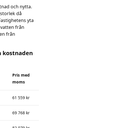
nad och nytta.
torlek då
Fastighetens yta
vatten från
en från
ch kostnaden
Pris med
moms
61 559 kr
69 768 kr
82 079 kr