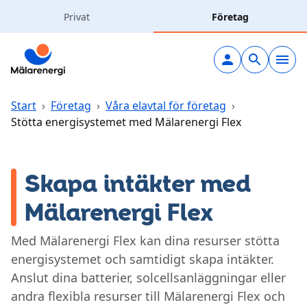
Hoppa till huvudinnehåll
Privat
Företag
Elavtal
Elnät
Start
›
Företag
›
Våra elavtal för företag
›
Stötta energisystemet med Mälarenergi Flex
Laddning
Skapa intäkter med
Solceller
Mälarenergi Flex
Värme & kyla
Med Mälarenergi Flex kan dina resurser stötta
energisystemet och samtidigt skapa intäkter.
Vatten & avlopp
Anslut dina batterier, solcellsanläggningar eller
andra flexibla resurser till Mälarenergi Flex och
Kundcenter