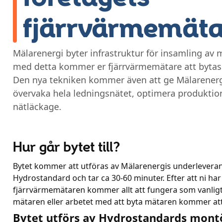
fjärrvärmemäta
Mälarenergi byter infrastruktur för insamling av
med detta kommer er fjärrvärmemätare att bytas 
Den nya tekniken kommer även att ge Mälarenergi
övervaka hela ledningsnätet, optimera produktio
nätläckage.
Hur går bytet till?
Bytet kommer att utföras av Mälarenergis underlevera
Hydrostandard och tar ca 30-60 minuter. Efter att ni har
fjärrvärmemätaren kommer allt att fungera som vanlig
mätaren eller arbetet med att byta mätaren kommer att
Bytet utförs av Hydrostandards mont