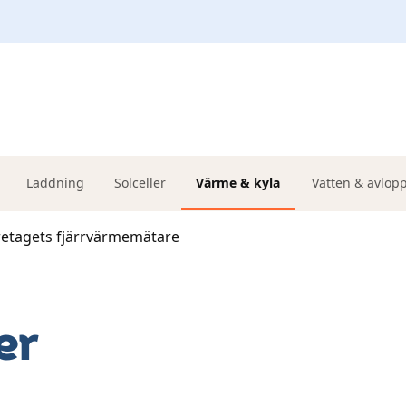
Laddning
Solceller
Värme & kyla
Vatten & avlop
retagets fjärrvärmemätare
er