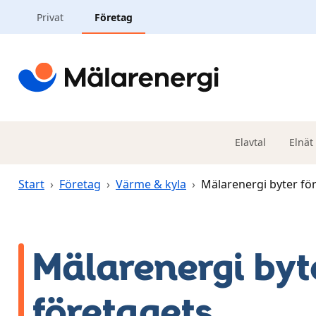
Hoppa till huvudinnehåll
Privat
Företag
Elavtal
Elnät
Start
›
Företag
›
Värme & kyla
›
Mälarenergi byter fö
Mälarenergi byt
företagets