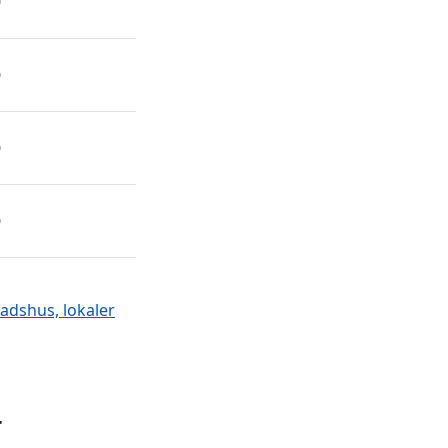
0
0
0
0
adshus, lokaler
r