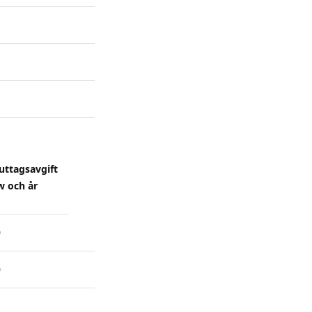
uttagsavgift
w och år
0
0