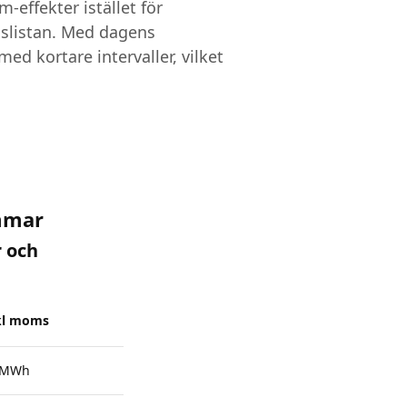
-effekter istället för
islistan. Med dagens
ed kortare intervaller, vilket
mmar
r och
nkl moms
/MWh