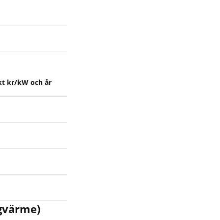
kt kr/kW och år
gvärme)