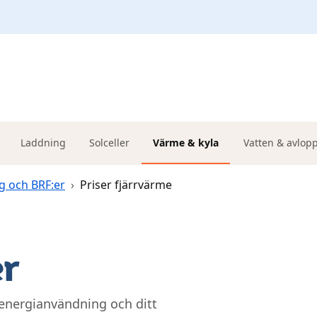
Laddning
Solceller
Värme & kyla
Vatten & avlop
g och BRF:er
›
Priser fjärrvärme
er
energianvändning och ditt