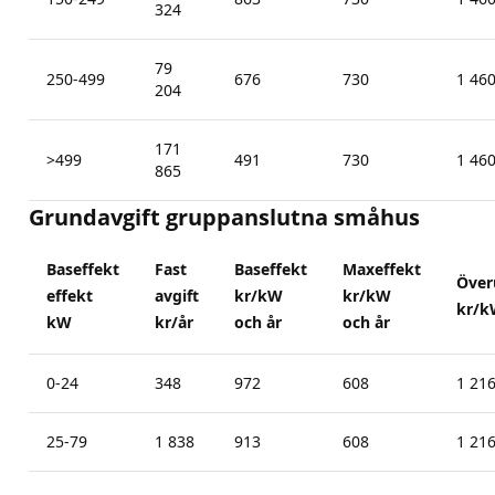
324
79
250-499
676
730
1 46
204
171
>499
491
730
1 46
865
Grundavgift gruppanslutna småhus
Baseffekt
Fast
Baseffekt
Maxeffekt
Över
effekt
avgift
kr/kW
kr/kW
kr/k
kW
kr/år
och år
och år
0-24
348
972
608
1 21
25-79
1 838
913
608
1 21