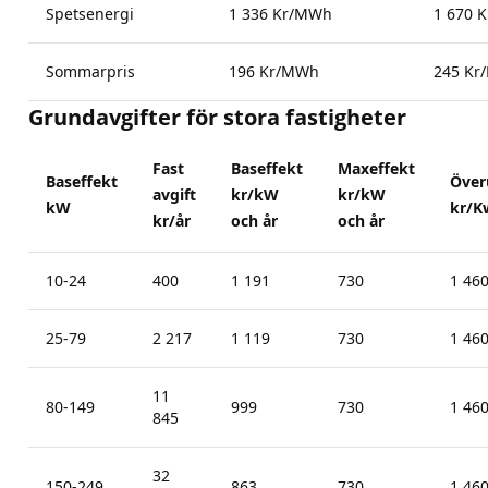
Spetsenergi
1 336 Kr/MWh
1 670 
Sommarpris
196 Kr/MWh
245 Kr
Grundavgifter för stora fastigheter
Fast
Baseffekt
Maxeffekt
Baseffekt
Över
avgift
kr/kW
kr/kW
kW
kr/K
kr/år
och år
och år
10-24
400
1 191
730
1 46
25-79
2 217
1 119
730
1 46
11
80-149
999
730
1 46
845
32
150-249
863
730
1 46