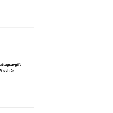
0
0
uttagsavgift
W och år
6
6