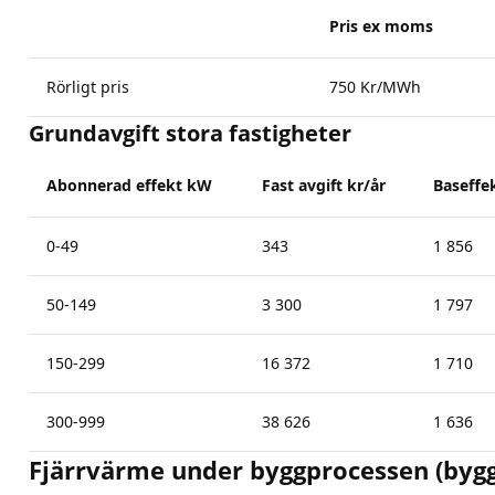
Pris ex moms
Rörligt pris
750 Kr/MWh
Grundavgift stora fastigheter
Abonnerad effekt kW
Fast avgift kr/år
Baseffe
0-49
343
1 856
50-149
3 300
1 797
150-299
16 372
1 710
300-999
38 626
1 636
Fjärrvärme under byggprocessen (byg