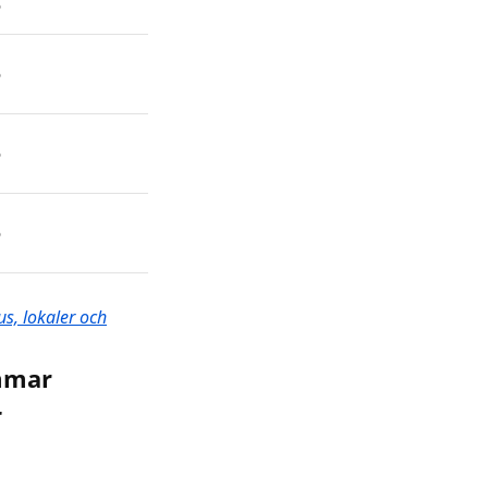
6
6
6
6
s, lokaler och
mmar
r