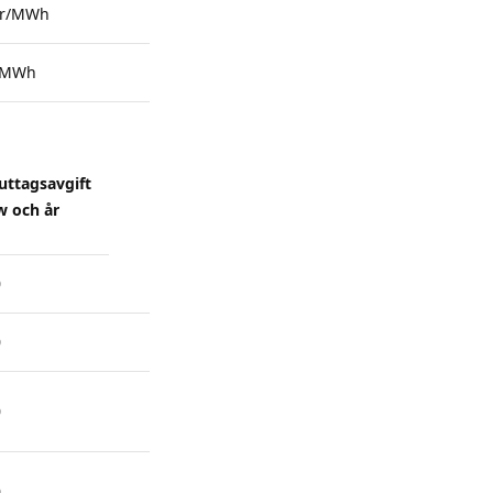
Kr/MWh
/MWh
uttagsavgift
w och år
0
0
0
0