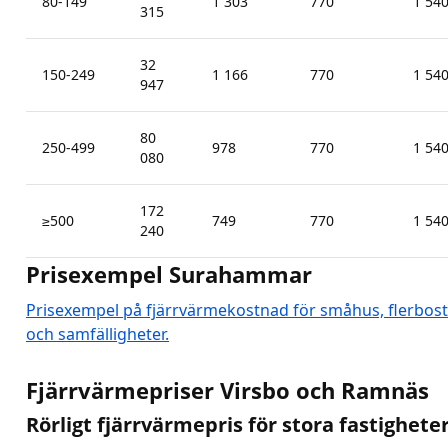
80-149
1 303
770
1 54
315
32
150-249
1 166
770
1 54
947
80
250-499
978
770
1 54
080
172
≥500
749
770
1 54
240
Prisexempel Surahammar
Prisexempel på fjärrvärmekostnad för småhus, flerbost
och samfälligheter.
Fjärrvärmepriser Virsbo och Ramnäs
Rörligt fjärrvärmepris för stora fastighete