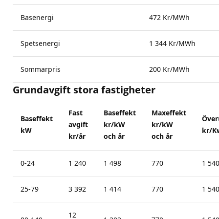
Basenergi
472 Kr/MWh
Spetsenergi
1 344 Kr/MWh
Sommarpris
200 Kr/MWh
Grundavgift stora fastigheter
Fast
Baseffekt
Maxeffekt
Baseffekt
Över
avgift
kr/kW
kr/kW
kW
kr/K
kr/år
och år
och år
0-24
1 240
1 498
770
1 54
25-79
3 392
1 414
770
1 54
12