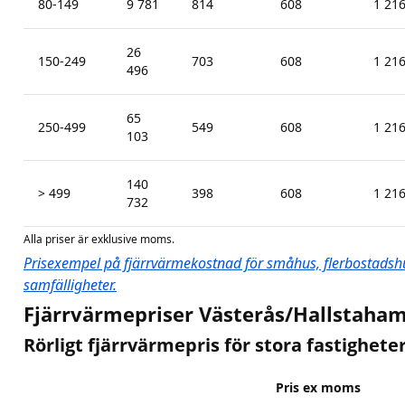
80-149
9 781
814
608
1 21
26
150-249
703
608
1 21
496
65
250-499
549
608
1 21
103
140
> 499
398
608
1 21
732
Alla priser är exklusive moms.
Prisexempel på fjärrvärmekostnad för småhus, flerbostadshu
samfälligheter.
Fjärrvärmepriser Västerås/Hallstaha
Rörligt fjärrvärmepris för stora fastighete
Pris ex moms