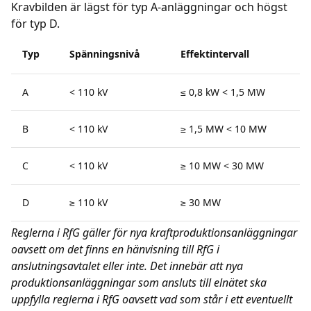
Kravbilden är lägst för typ A-anläggningar och högst
för typ D.
Typ
Spänningsnivå
Effektintervall
A
< 110 kV
≤ 0,8 kW < 1,5 MW
B
< 110 kV
≥ 1,5 MW < 10 MW
C
< 110 kV
≥ 10 MW < 30 MW
D
≥ 110 kV
≥ 30 MW
Reglerna i RfG gäller för nya kraftproduktionsanläggningar
oavsett om det finns en hänvisning till RfG i
anslutningsavtalet eller inte. Det innebär att nya
produktionsanläggningar som ansluts till elnätet ska
uppfylla reglerna i RfG oavsett vad som står i ett eventuellt