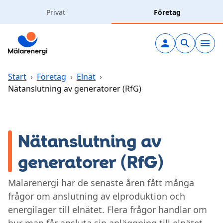
Hoppa till huvudinnehåll
Privat
Företag
Elavtal
Elnät
Start
›
Företag
›
Elnät
›
Nätanslutning av generatorer (RfG)
Laddning
Solceller
Nätanslutning av
generatorer (RfG)
Värme & kyla
Mälarenergi har de senaste åren fått många
Vatten & avlopp
frågor om anslutning av elproduktion och
energilager till elnätet. Flera frågor handlar om
Kundcenter