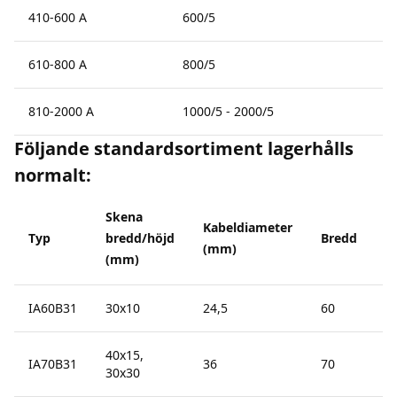
410-600 A
600/5
610-800 A
800/5
810-2000 A
1000/5 - 2000/5
Följande standardsortiment lagerhålls
normalt:
Skena
Kabeldiameter
Typ
bredd/höjd
Bredd
H
(mm)
(mm)
IA60B31
30x10
24,5
60
8
40x15,
IA70B31
36
70
1
30x30