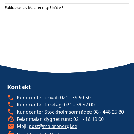
Publicerad av
Mälarenergi Elnät AB
Kontakt
Kundcenter privat:
021 - 39 50 50
Kundcenter företag:
021 - 39 52 00
Kundcenter Stockholmsområdet:
08 - 448 25 80
Felanmälan dygnet runt:
021 - 18 19 00
Mejl:
post@malarenergi.se