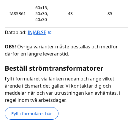
60x15,
IA85B61
50x30,
43
85
1
40x30
Datablad:
INJAB.SE
OBS!
Övriga varianter måste beställas och medför
därför en längre leveranstid.
Beställ strömtransformatorer
Fyll i formuläret via länken nedan och ange vilket
ärende i Elsmart det gäller. Vi kontaktar dig och
meddelar när och var utrustningen kan avhämtas, i
regel inom två arbetsdagar.
Fyll i formuläret här