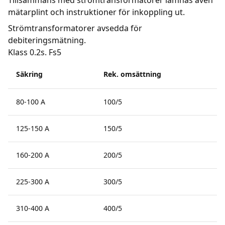
Tillsammans med strömtransformatorer lämnas även
mätarplint och instruktioner för inkoppling ut.
Strömtransformatorer avsedda för
debiteringsmätning.
Klass 0.2s. Fs5
Säkring
Rek. omsättning
80-100 A
100/5
125-150 A
150/5
160-200 A
200/5
225-300 A
300/5
310-400 A
400/5