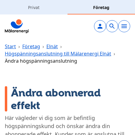
Hoppa till huvudinnehåll
Privat
Företag
Elavtal
Elnät
Start
›
Företag
›
Elnät
›
Högspänningsanslutning till Mälarenergi Elnät
›
Ändra högspänningsanslutning
Laddning
Solceller
Ändra abonnerad
Värme & kyla
effekt
Vatten & avlopp
Här vägleder vi dig som är befintlig
högspänningskund och önskar ändra din
Kundcenter
abonnerade effekt. Kunder som är anslutna till