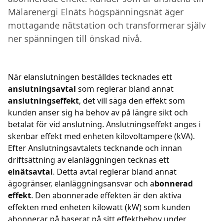
Mälarenergi Elnäts högspänningsnät äger
mottagande nätstation och transformerar själv
ner spänningen till önskad nivå.
När elanslutningen beställdes tecknades ett
anslutningsavtal
som reglerar bland annat
anslutningseffekt
, det vill säga den effekt som
kunden anser sig ha behov av på längre sikt och
betalat för vid anslutning. Anslutningseffekt anges i
skenbar effekt med enheten kilovoltampere (kVA).
Efter Anslutningsavtalets tecknande och innan
driftsättning av elanläggningen tecknas ett
elnätsavtal
. Detta avtal reglerar bland annat
ägogränser, elanläggningsansvar och a
bonnerad
effekt
. Den abonnerade effekten är den aktiva
effekten med enheten kilowatt (kW) som kunden
abonnerar på baserat på sitt effektbehov under