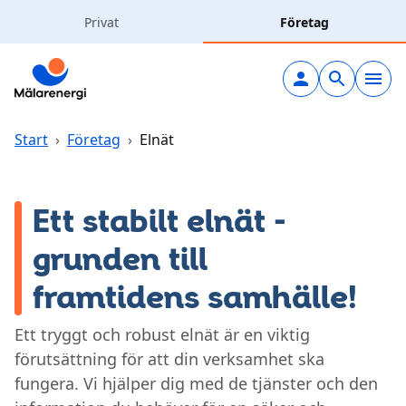
Hoppa till huvudinnehåll
Privat
Företag
Elavtal
Elnät
Start
›
Företag
›
Elnät
Laddning
Ett stabilt elnät -
Solceller
grunden till
framtidens samhälle!
Värme & kyla
Ett tryggt och robust elnät är en viktig
Vatten & avlopp
förutsättning för att din verksamhet ska
fungera. Vi hjälper dig med de tjänster och den
Kundcenter