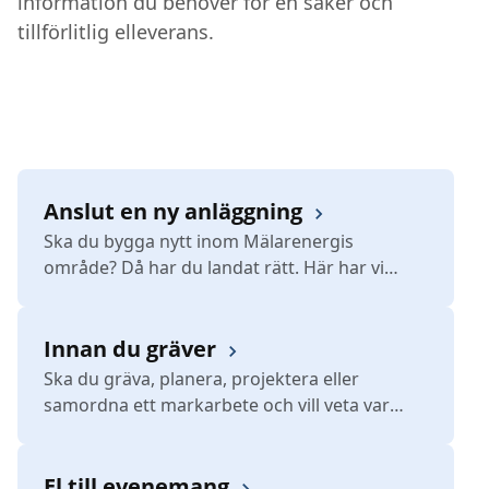
information du behöver för en säker och
tillförlitlig elleverans.
Anslut en ny anläggning
Ska du bygga nytt inom Mälarenergis
område? Då har du landat rätt. Här har vi
samlat all information och alla länkar för alla
olika typer av nybyggnation, entreprenader
och etableringar till dig som är entreprenörer.
Innan du gräver
Ska du gräva, planera, projektera eller
samordna ett markarbete och vill veta var
Mälarenergis ledningar finns?
El till evenemang