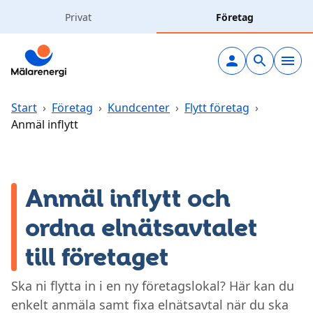
Hoppa till huvudinnehåll
Privat
Företag
Elavtal
Elnät
Start
›
Företag
›
Kundcenter
›
Flytt företag
›
Anmäl inflytt
Laddning
Solceller
Anmäl inflytt och
ordna elnätsavtalet
Värme & kyla
till företaget
Vatten & avlopp
Ska ni flytta in i en ny företagslokal? Här kan du
enkelt anmäla samt fixa elnätsavtal när du ska
Kundcenter