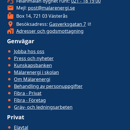
Felanmälan dygnet runt:
021 - 18 19 00
Mejl:
post@malarenergi.se
Box 14, 721 03 Västerås
Besöksadress:
Gasverksgatan 7
Adresser och godsmottagning
Genvägar
Jobba hos oss
Press och nyheter
Kunskapsbanken
Mälarenergi i skolan
Om Mälarenergi
Behandling av personuppgifter
Fibra - Privat
Fibra - Företag
Gräv- och ledningsarbeten
Privat
Elavtal