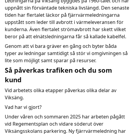
Ledningarna på Viksäng byggdes på 1960-talet och har
uppnått sin förväntade tekniska livslängd. Den senaste
tiden har flertalet läckor på fjärrvärmeledningarna
uppstått som leder till avbrott i värmeleveransen för
kunderna. Även flertalet strömavbrott har skett vilket
beror på att elnätsledningarna får så kallade kabelfel.
Genom att vi bara gräver en gång och byter båda
typer av ledningar samtidigt så stör vi omgivningen så
lite som möjligt samt sparar på resurser.
Så påverkas trafiken och du som
kund
Vid arbetets olika etapper påverkas olika delar av
Viksäng.
Vad har vi gjort?
Under våren och sommaren 2025 har arbeten pågått
vid Regementsplan och vidare söderut över
Viksängsskolans parkering. Ny fjärrvärmeledning har