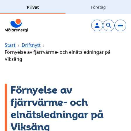
Hoppa till huvudinnehåll
Privat
Företag
Elavtal
Elnät
Start
›
Driftnytt
›
Förnyelse av fjärrvärme- och elnätsledningar på
Viksäng
Laddning
Solceller
Förnyelse av
Fjärrvärme
fjärrvärme- och
Vatten & avlopp
elnätsledningar på
Viksäng
Hållbarhet