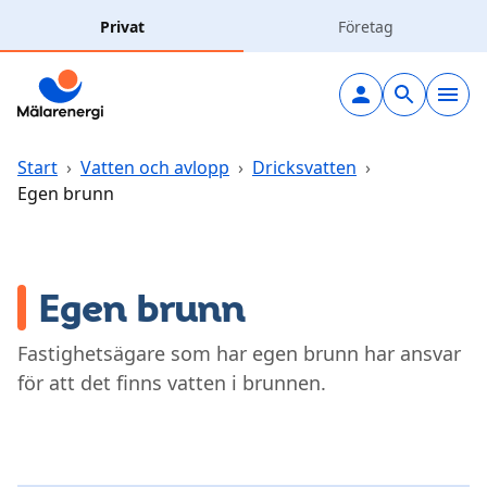
Hoppa till huvudinnehåll
Privat
Företag
Elavtal
Elnät
Start
›
Vatten och avlopp
›
Dricksvatten
›
Egen brunn
Laddning
Solceller
Egen brunn
Fjärrvärme
Fastighetsägare som har egen brunn har ansvar
för att det finns vatten i brunnen.
Vatten & avlopp
Hållbarhet