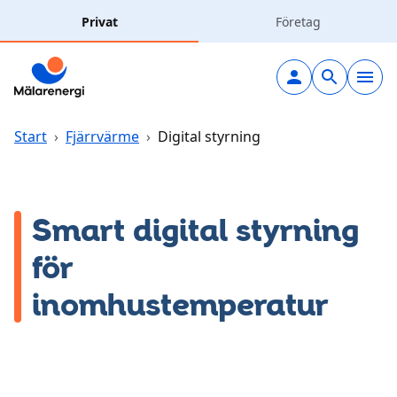
Hoppa till huvudinnehåll
Privat
Företag
Elavtal
Elnät
Start
›
Fjärrvärme
›
Digital styrning
Laddning
Smart digital styrning
Solceller
för
Fjärrvärme
inomhustemperatur
Vatten & avlopp
Hållbarhet