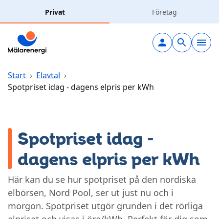
Hoppa till huvudinnehåll
Privat
Företag
Elavtal
Elnät
Start
›
Elavtal
›
Spotpriset idag - dagens elpris per kWh
Laddning
Solceller
Spotpriset idag -
dagens elpris per kWh
Fjärrvärme
Här kan du se hur spotpriset på den nordiska
Vatten & avlopp
elbörsen, Nord Pool, ser ut just nu och i
morgon. Spotpriset utgör grunden i det rörliga
Hållbarhet