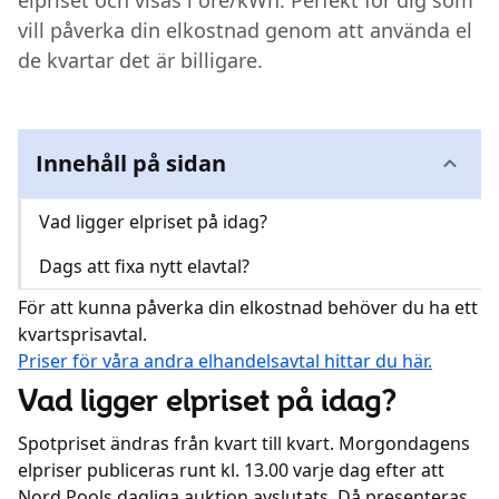
elpriset och visas i öre/kWh. Perfekt för dig som
vill påverka din elkostnad genom att använda el
Kundcenter
de kvartar det är billigare.
Avbrott
Innehåll på sidan
Vad ligger elpriset på idag?
Dags att fixa nytt elavtal?
För att kunna påverka din elkostnad behöver du ha ett
kvartsprisavtal.
Priser för våra andra elhandelsavtal hittar du här.
Vad ligger elpriset på idag?
Spotpriset ändras från kvart till kvart. Morgondagens
elpriser publiceras runt kl. 13.00 varje dag efter att
Nord Pools dagliga auktion avslutats. Då presenteras