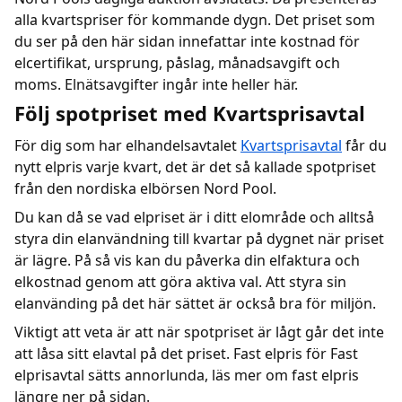
alla kvartspriser för kommande dygn. Det priset som
du ser på den här sidan innefattar inte kostnad för
elcertifikat, ursprung, påslag, månadsavgift och
moms. Elnätsavgifter ingår inte heller här.
Följ spotpriset med Kvartsprisavtal
För dig som har elhandelsavtalet
Kvartsprisavtal
får du
nytt elpris varje kvart, det är det så kallade spotpriset
från den nordiska elbörsen Nord Pool.
Du kan då se vad elpriset är i ditt elområde och alltså
styra din elanvändning till kvartar på dygnet när priset
är lägre. På så vis kan du påverka din elfaktura och
elkostnad genom att göra aktiva val. Att styra sin
elanvänding på det här sättet är också bra för miljön.
Viktigt att veta är att när spotpriset är lågt går det inte
att låsa sitt elavtal på det priset. Fast elpris för Fast
elprisavtal sätts annorlunda, läs mer om fast elpris
längre ner på sidan.