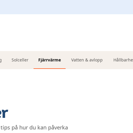
g
Solceller
Fjärrvärme
Vatten & avlopp
Hållbarhe
er
n tips på hur du kan påverka