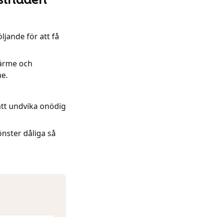
ljande för att få
värme och
me.
att undvika onödig
önster dåliga så