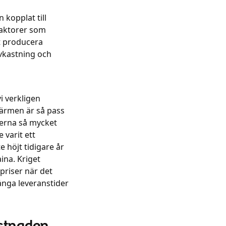
 kopplat till
Faktorer som
t producera
avkastning och
i verkligen
rvärmen är så pass
riserna så mycket
 varit ett
e höjt tidigare år
ina. Kriget
priser när det
långa leveranstider
ostnaden