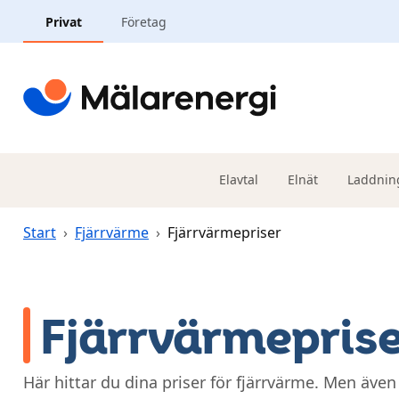
Hoppa till huvudinnehåll
Privat
Företag
Elavtal
Elnät
Laddnin
Start
›
Fjärrvärme
›
Fjärrvärmepriser
Fjärrvärmepris
Här hittar du dina priser för fjärrvärme. Men äve