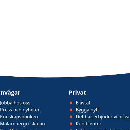
nvägar
Privat
Jobba hos oss
Elavtal
Press och nyheter
Bygga nytt
Kunskapsbanken
Det här erbjuder vi priv
Mälarenergi i skolan
Kundcenter