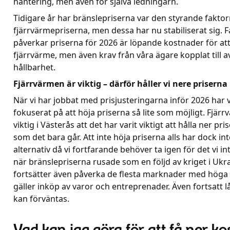
hantering, men även för själva ledningarn.
Tidigare år har bränslepriserna var den styrande faktorn
fjärrvärmepriserna, men dessa har nu stabiliserat sig. 
påverkar priserna för 2026 är löpande kostnader för at
fjärrvärme, men även krav från våra ägare kopplat till 
hållbarhet.
Fjärrvärmen är viktig – därför håller vi nere priserna
När vi har jobbat med prisjusteringarna inför 2026 har v
fokuserat på att höja priserna så lite som möjligt. Fjär
viktig i Västerås att det har varit viktigt att hålla ner p
som det bara går. Att inte höja priserna alls har dock inte
alternativ då vi fortfarande behöver ta igen för det vi int
när bränslepriserna rusade som en följd av kriget i Ukra
fortsätter även påverka de flesta marknader med höga 
gäller inköp av varor och entreprenader. Även fortsatt 
kan förväntas.
Vad kan jag göra för att få ner k