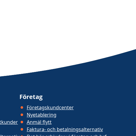
Företag
Företagskundcenter
Nyetablering
atkunder
Anmäl flytt
Faktura- och betalningsalternativ