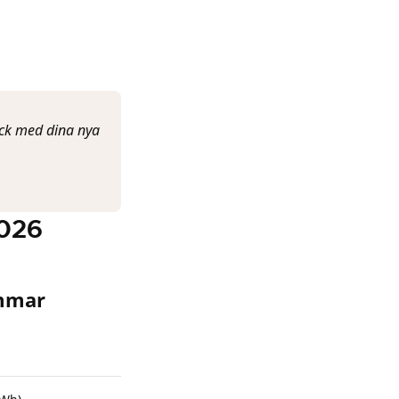
ick med dina nya
2026
ammar