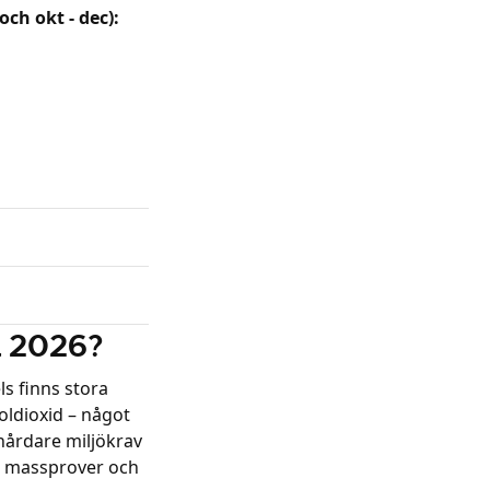
och okt - dec):
a 2026?
s finns stora
koldioxid – något
 hårdare miljökrav
ll massprover och