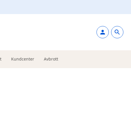
t
Kundcenter
Avbrott