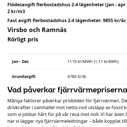
Flödesavgift flerbostadshus 2-4 lägenheter (jan - apr 
2 kr/m3
Fast avgift flerbostadshus 2-4 lägenheter: 9855 kr/år.
Virsbo och Ramnäs
Rörligt pris
Jan - Dec
1110 kr/MWh (1,11 kr/kWh)
Grundavgift
6780 kr/år
Vad påverkar fjärrvärmeprisern
Många faktorer påverkar prisbilden för fjärrvärmen. Del
drivkrafter i samhället mot netto-noll utsläpp av fossil 
som vi jobbar hårt för på vår resa mot noll. Vi har även
när vi lägger nya fjärrvärmeledningar – både kopplat ti