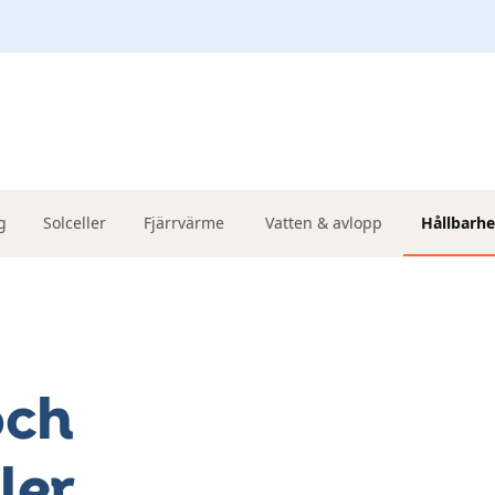
g
Solceller
Fjärrvärme
Vatten & avlopp
Hållbarhe
och
ler