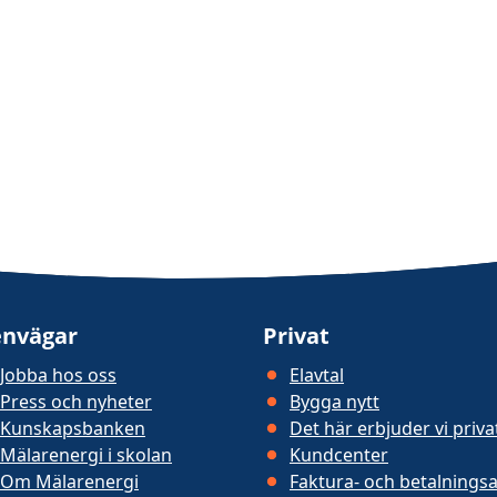
nvägar
Privat
Jobba hos oss
Elavtal
Press och nyheter
Bygga nytt
Kunskapsbanken
Det här erbjuder vi priv
Mälarenergi i skolan
Kundcenter
Om Mälarenergi
Faktura- och betalningsa