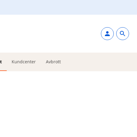
t
Kundcenter
Avbrott