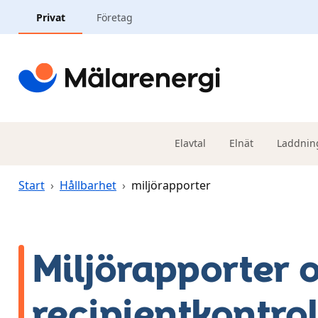
Hoppa till huvudinnehåll
Privat
Företag
Elavtal
Elnät
Laddnin
Start
›
Hållbarhet
›
miljörapporter
Miljörapporter 
recipientkontrol