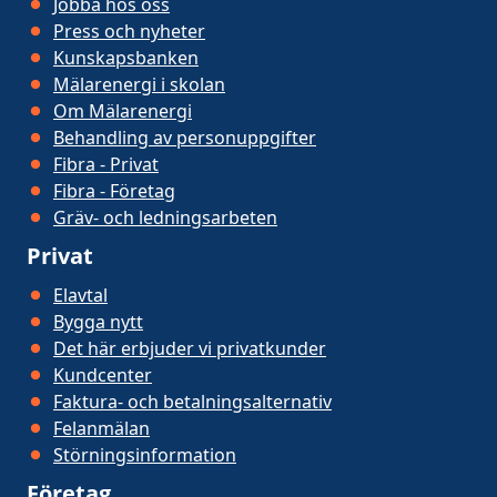
Jobba hos oss
Press och nyheter
Kunskapsbanken
Mälarenergi i skolan
Om Mälarenergi
Behandling av personuppgifter
Fibra - Privat
Fibra - Företag
Gräv- och ledningsarbeten
Privat
Elavtal
Bygga nytt
Det här erbjuder vi privatkunder
Kundcenter
Faktura- och betalningsalternativ
Felanmälan
Störningsinformation
Företag