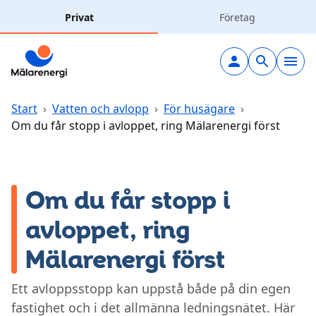
Hoppa till huvudinnehåll
Privat
Företag
Elavtal
Elnät
Start
›
Vatten och avlopp
›
För husägare
›
Om du får stopp i avloppet, ring Mälarenergi först
Laddning
Solceller
Om du får stopp i
avloppet, ring
Fjärrvärme
Mälarenergi först
Vatten & avlopp
Ett avloppsstopp kan uppstå både på din egen
fastighet och i det allmänna ledningsnätet. Här
Hållbarhet