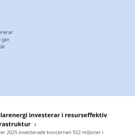
ererar
i ger
vår
arenergi investerar i resurseffektiv
frastruktur
er 2025 investerade koncernen 922 miljoner i