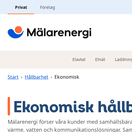
Hoppa till huvudinnehåll
Privat
Företag
Elavtal
Elnät
Laddnin
Start
›
Hållbarhet
›
Ekonomisk
Ekonomisk håll
Mälarenergi förser våra kunder med samhällsbära
värme, vatten och kommunikationslösningar. Sam