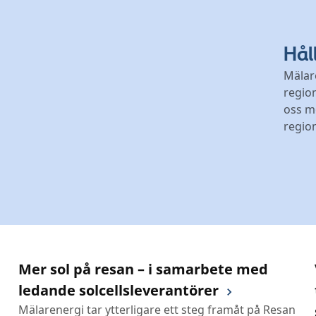
Hål
Mälar
region
oss mö
regio
Mer sol på resan – i samarbete med
ledande solcellsleverantörer
Mälarenergi tar ytterligare ett steg framåt på Resan