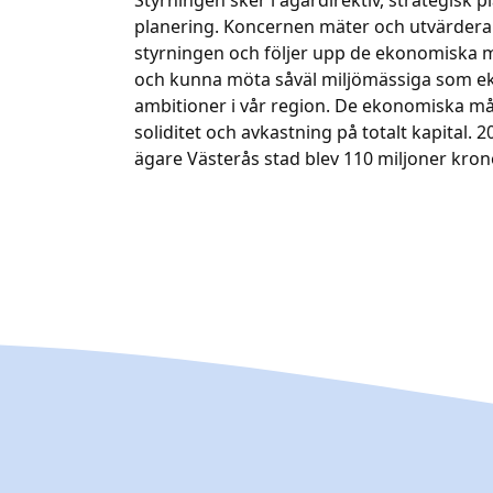
Styrningen sker i ägardirektiv, strategisk 
planering. Koncernen mäter och utvärder
styrningen och följer upp de ekonomiska må
och kunna möta såväl miljömässiga som e
ambitioner i vår region. De ekonomiska m
soliditet och avkastning på totalt kapital. 2
ägare Västerås stad blev 110 miljoner kron