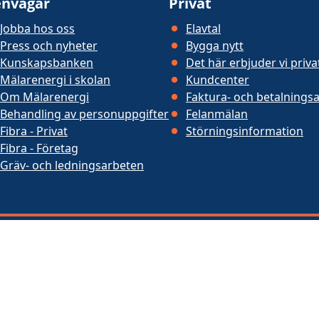
nvägar
Privat
Jobba hos oss
Elavtal
Press och nyheter
Bygga nytt
Kunskapsbanken
Det här erbjuder vi priv
Mälarenergi i skolan
Kundcenter
Om Mälarenergi
Faktura- och betalningsa
Behandling av personuppgifter
Felanmälan
Fibra - Privat
Störningsinformation
Fibra - Företag
Gräv- och ledningsarbeten
, vatten- och
Facebook
 näringsliv.