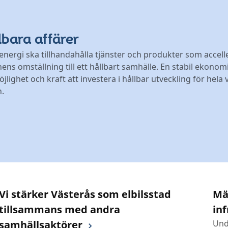
lbara affärer
energi ska tillhandahålla tjänster och produkter som accell
ens omställning till ett hållbart samhälle. En stabil ekonom
jlighet och kraft att investera i hållbar utveckling för hela 
n.
Vi stärker Västerås som elbilsstad
Mäl
tillsammans med andra
in
samhällsaktörer
Und