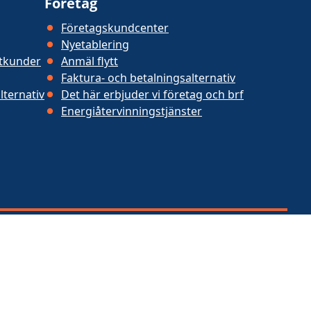
Företag
Företagskundcenter
Nyetablering
atkunder
Anmäl flytt
Faktura- och betalningsalternativ
lternativ
Det här erbjuder vi företag och brf
Energiåtervinningstjänster
Instagram
Youtube
Linkedin