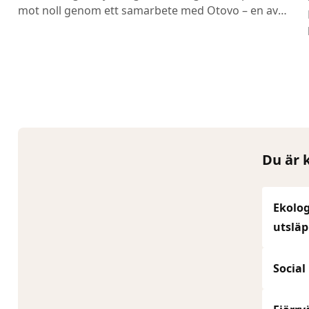
mot noll genom ett samarbete med Otovo – en av
Nordens ledande solcellsleverantörer.
Du är 
Ekolog
utsläp
Social