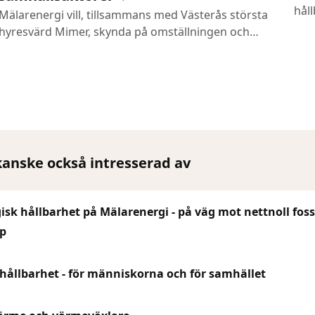
hål
Mälarenergi vill, tillsammans med Västerås största
hyresvärd Mimer, skynda på omställningen och
underlätta för elbilsägare i Västerås. Därför genomförs
en omfattande utbyggnad av laddmöjligheter i Mimers
bostadsområden.
kanske också intresserad av
isk hållbarhet på Mälarenergi - på väg mot nettnoll foss
p
 hållbarhet - för människorna och för samhället