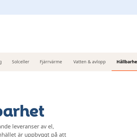
g
Solceller
Fjärrvärme
Vatten & avlopp
Hållbarhe
barhet
nde leveranser av el,
hället är uppbyggt på att