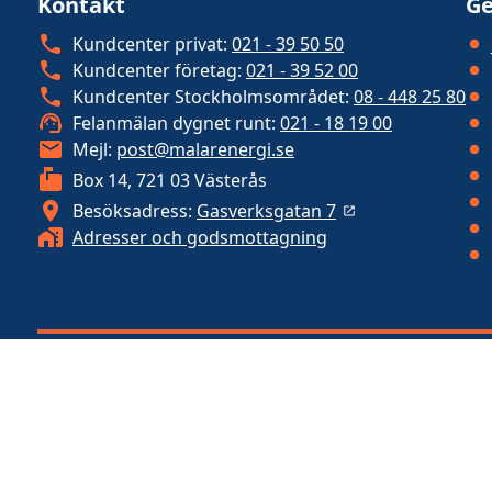
Kontakt
Ge
Kundcenter privat:
021 - 39 50 50
Kundcenter företag:
021 - 39 52 00
Kundcenter Stockholmsområdet:
08 - 448 25 80
Felanmälan dygnet runt:
021 - 18 19 00
Mejl:
post@malarenergi.se
Box 14, 721 03 Västerås
Besöksadress:
Gasverksgatan 7
Adresser och godsmottagning
Mälarenergi levererar grundläggande funktioner som energi-
bredbandslösningar för ett levande samhälle och blomstrande