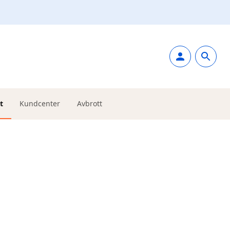
t
Kundcenter
Avbrott