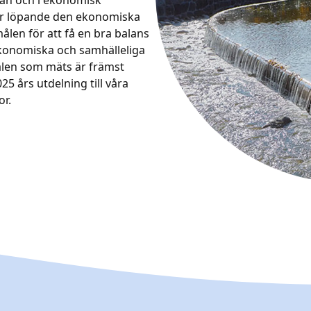
plan och i ekonomisk
ar löpande den ekonomiska
len för att få en bra balans
konomiska och samhälleliga
ålen som mäts är främst
025 års utdelning till våra
or.