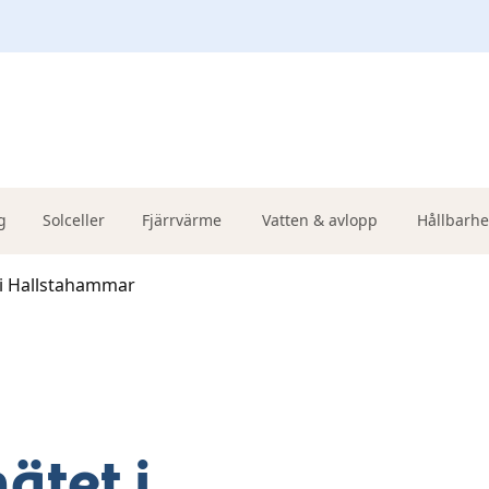
g
Solceller
Fjärrvärme
Vatten & avlopp
Hållbarhe
 i Hallstahammar
ätet i