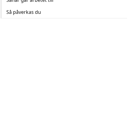
Såhär går arbetet till
Så påverkas du