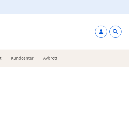
t
Kundcenter
Avbrott