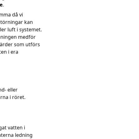
le
.
omma då vi
störningar kan
r luft i systemet.
lningen medför
tgärder som utförs
ten i era
d- eller
rna i röret.
gat vatten i
nterna ledning