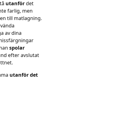
stå
utanför
det
te farlig, men
en till matlagning.
använda
a av dina
 missfärgningar
t man
spolar
nd efter avslutat
ttnet.
omma
utanför det