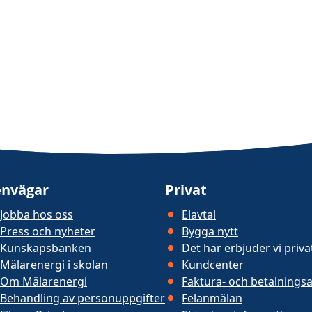
nvägar
Privat
Jobba hos oss
Elavtal
Press och nyheter
Bygga nytt
Kunskapsbanken
Det här erbjuder vi priv
Mälarenergi i skolan
Kundcenter
Om Mälarenergi
Faktura- och betalningsa
Behandling av personuppgifter
Felanmälan