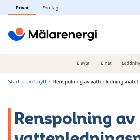
Hoppa till huvudinnehåll
Privat
Företag
Elavtal
Elnät
Laddnin
Start
›
Driftnytt
›
Renspolning av vattenledningsnätet
Renspolning av
vattenledningsn