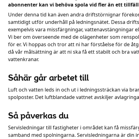
abonnenter kan vi behöva spola vid fler än ett tillfäl
Under denna tid kan även andra driftstörnignar förek
samtidigt utför underhåll på ledningsnätet. Dessa drift
exempelvis vara missfärgningar, vattenavstängningar elle
Vi ber om överseende med de olägenheter som renspo
för er. Vi hoppas och tror att ni har förståelse för de å
då vår målsättning är att ni ska få ett stabilt och bra vat
vattenkranar.
Såhär går arbetet till
Luft och vatten leds in och ut i ledningssträckan via bran
spolposter. Det luftblandade vattnet avskiljer avlagringa
Så påverkas du
Servisledningar till fastigheter i området kan få missfär
samband med spolningarna. Servisledningarna är din i