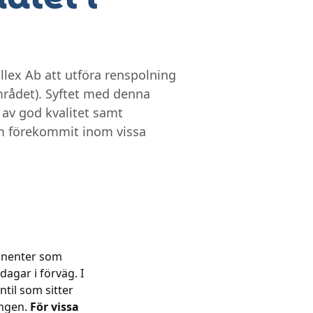
.
lex Ab att utföra renspolning
rådet). Syftet med denna
 av god kvalitet samt
m förekommit inom vissa
onnenter som
dagar i förväg. I
til som sitter
ingen.
För vissa