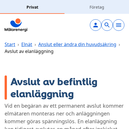
Hoppa till huvudinnehåll
Privat
Företag
Elavtal
Elnät
Start
›
Elnät
›
Anslut eller ändra din huvudsäkring
›
Avslut av elanläggning
Laddning
Solceller
Avslut av befintlig
elanläggning
Fjärrvärme
Vid en begäran av ett permanent avslut kommer
Vatten & avlopp
elmätaren monteras ner och anläggningen
kommer göras spänningslös. En elanläggning
Hållbarhet