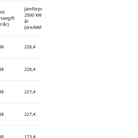
Jämförpris
Jämförpris
Jämförpris
ast
2000 kWh/
5000 kWh/
20 000
rsavgift
år
år
kWh/år
r/år)
(öre/kWh)
(öre/kWh)
(öre/kWh)
88
226,4
208,76
199,94
88
226,4
208,76
199,94
88
227,4
209,76
200,94
88
227,4
209,76
200,94
88
173,4
155,76
146,94