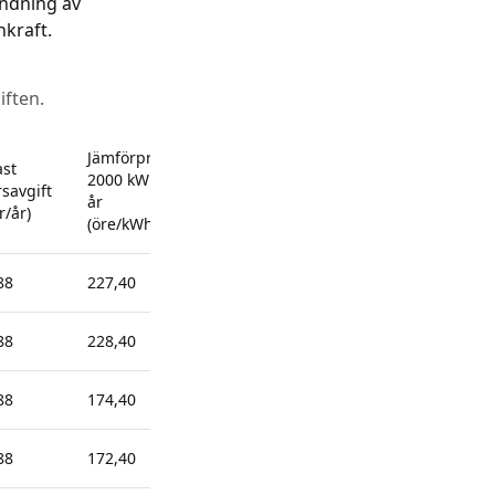
andning av
nkraft.
iften.
Jämförpris
Jämförpris
Jämförpris
ast
2000 kWh/
5000 kWh/
20 000
rsavgift
år
år
kWh/år
r/år)
(öre/kWh)
(öre/kWh)
(öre/kWh)
88
227,40
209,76
200,94
88
228,40
210,76
201,94
88
174,40
156,76
147,94
88
172,40
154,76
145,94