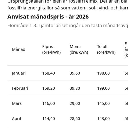
Ursprungskällan för elen är fossilfri elmix. Det är en bl
fossilfria energikällor så som vatten-, sol-, vind- och kär
Anvisat månadspris - år 2026
Elområde 1-3. I jämförpriset ingår den fasta månadsavg
F
Elpris
Moms
Totalt
Månad
å
(öre/kWh)
(öre/kWh)
(öre/kWh)
(k
Januari
158,40
39,60
198,00
5
Februari
159,20
39,80
199,00
5
Mars
116,00
29,00
145,00
5
April
114,40
28,60
143,00
5