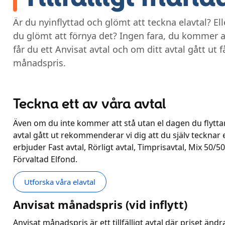
Är du nyinflyttad och glömt att teckna elavtal? Elle
du glömt att förnya det? Ingen fara, du kommer at
får du ett Anvisat avtal och om ditt avtal gått ut får
månadspris.
Teckna ett av våra avtal
Även om du inte kommer att stå utan el dagen du flyttar 
avtal gått ut rekommenderar vi dig att du själv tecknar et
erbjuder Fast avtal, Rörligt avtal, Timprisavtal, Mix 50/50 
Förvaltad Elfond.
Utforska våra elavtal
Anvisat månadspris (vid inflytt)
Anvisat månadspris är ett tillfälligt avtal där priset änd