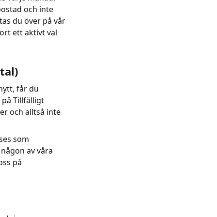
bostad och inte
ttas du över på vår
rt ett aktivt val
tal)
nytt, får du
å Tillfälligt
 och alltså inte
 ses som
l någon av våra
oss på