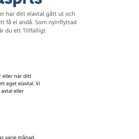
r har ditt elavtal gått ut och
t få el ändå. Som nyinflyttad
 du ett Tillfälligt
eller när ditt
t eget elavtal. Vi
avtal eller
ras varje månad.