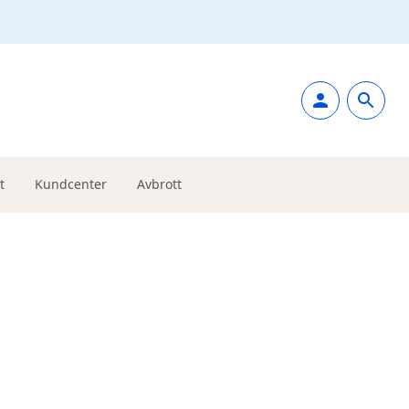
t
Kundcenter
Avbrott