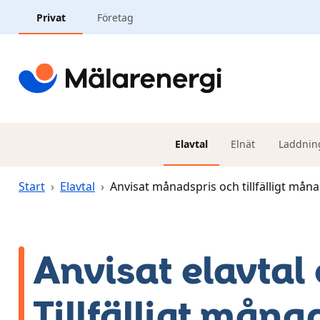
Hoppa till huvudinnehåll
Privat
Företag
Elavtal
Elnät
Laddnin
Start
›
Elavtal
›
Anvisat månadspris och tillfälligt mån
Anvisat elavtal
Tillfälligt måna