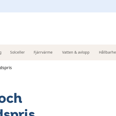
g
Solceller
Fjärrvärme
Vatten & avlopp
Hållbarhe
adspris
 och
dspris