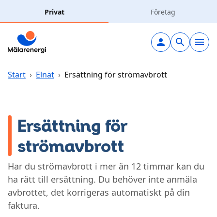
Hoppa till huvudinnehåll
Privat
Företag
Elavtal
Elnät
Start
›
Elnät
›
Ersättning för strömavbrott
Laddning
Ersättning för
Solceller
strömavbrott
Fjärrvärme
Har du strömavbrott i mer än 12 timmar kan du
ha rätt till ersättning. Du behöver inte anmäla
Vatten & avlopp
avbrottet, det korrigeras automatiskt på din
faktura.
Hållbarhet