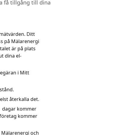
få tillgång till dina
-mätvärden. Ditt
ss på Mälarenergi
talet är på plats
t dina el-
egäran i Mitt
lstånd.
lst återkalla det.
21 dagar kommer
teföretag kommer
tt Mälarenergi och