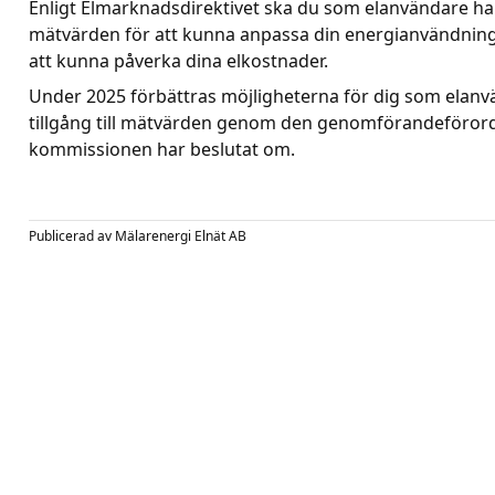
Enligt Elmarknadsdirektivet ska du som elanvändare ha ti
mätvärden för att kunna anpassa din energianvändning
att kunna påverka dina elkostnader.
Under 2025 förbättras möjligheterna för dig som elanvä
tillgång till mätvärden genom den genomförandeföror
kommissionen har beslutat om.
Publicerad av
Mälarenergi Elnät AB