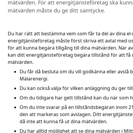
mätvärden. För att energitjänsteföretag ska kunna 
mätvärden måste du ge ditt samtycke.
Du har rätt att bestämma vem som får ta del av dina el
energitjänsteföretag måste först skriva ett avtal med o
för att kunna begära tillgång till dina mätvärden. När av
kan ditt energitjänsteföretag begära tillstånd för att få u
mätvärden.
Du får då besluta om du vill godkänna eller avslå b
Mälarenergi.
Du kan också välja för vilken anläggning du ger til
Om du tidigare har gett tillstånd kan du när som he
Om du inte svarar på en tillståndsbegäran inom 
den att markeras som avslagen. Ditt energitjäns
då inte att kunna få ut dina mätvärden.
Du har alltid möjlighet att se dina mätvärden i Mi