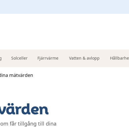
g
Solceller
Fjärrvärme
Vatten & avlopp
Hållbarhe
l dina mätvärden
tvärden
 får tillgång till dina