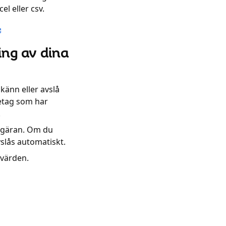
el eller csv.
ning av dina
änn eller avslå
etag som har
.
begäran. Om du
slås automatiskt.
tvärden.