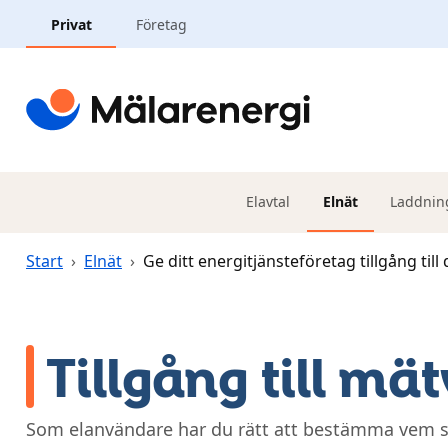
Hoppa till huvudinnehåll
Privat
Företag
Elavtal
Elnät
Laddnin
Start
›
Elnät
›
Ge ditt energitjänsteföretag tillgång til
Tillgång till mä
Som elanvändare har du rätt att bestämma vem som