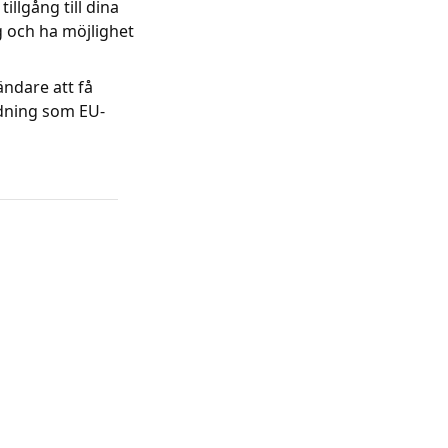
llgång till dina
 och ha möjlighet
ndare att få
dning som EU-