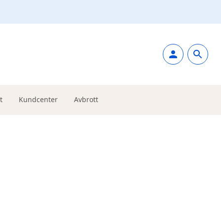
t
Kundcenter
Avbrott