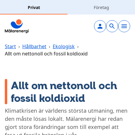
Hoppa till huvudinnehåll
Privat
Företag
Elavtal
Elnät
Start
›
Hållbarhet
›
Ekologisk
›
Allt om nettonoll och fossil koldioxid
Laddning
Solceller
Allt om nettonoll och
fossil koldioxid
Fjärrvärme
Klimatkrisen är världens största utmaning, men
Vatten & avlopp
den måste lösas lokalt. Mälarenergi har redan
gjort stora förändringar som till exempel att
Hållbarhet