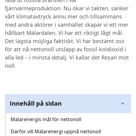
fasa ut fossila bränslen i vår
fjärrvärmeproduktion. Nu ökar vi takten, sänker
Kundcenter
vårt klimatavtryck ännu mer och tillsammans
med andra aktörer i samhället skapar vi ett mer
Avbrott
hållbart Mälardalen. Vi har ett riktigt lågt mål.
Det lägsta möjliga faktiskt. Vi har bestämt oss
för att nå nettonoll utsläpp av fossil koldioxid i
alla led – i minsta detalj. Vi kallar det Resan mot
noll.
Innehåll på sidan
Mälarenergis mål för nettonoll
Därför vill Mälarenergi uppnå nettonoll