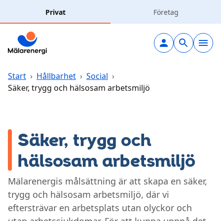
Hoppa till huvudinnehåll
Privat
Företag
Elavtal
Elnät
Start
›
Hållbarhet
›
Social
›
Säker, trygg och hälsosam arbetsmiljö
Laddning
Solceller
Säker, trygg och
hälsosam arbetsmiljö
Fjärrvärme
Mälarenergis målsättning är att skapa en säker,
Vatten & avlopp
trygg och hälsosam arbetsmiljö, där vi
eftersträvar en arbetsplats utan olyckor och
Hållbarhet