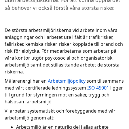
utan arbetssjukdomar. För att kunna uppnå det
så behöver vi också förstå våra största risker.
Kundcenter
Avbrott
De största arbetsmiljöriskerna vid arbete inom våra
anläggningar och i arbetet ute i fält är trafikrisker,
fallrisker, kemiska risker, risker kopplade till brand och
risk för elolycka. För medarbetarna som arbetar på
våra kontor utgör psykosocial och organisatorisk
arbetsmiljö samt det stillasittande arbetet de största
riskerna.
Mälarenergi har en
Arbetsmiljöpolicy
som tillsammans
med vårt certifierade ledningssystem
ISO 45001
ligger
till grund för styrningen mot en säker, trygg och
hälsosam arbetsmiljö
Vi arbetar systematiskt och förebyggande med vår
arbetsmiljö genom att:
Arbetsmiljö är en naturlig del i allas arbete