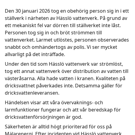
Den 30 januari 2026 tog en obehörig person sig in i ett
Kundcenter
ställverk i närheten av Hässlö vattenverk. På grund av
ett mekaniskt fel var dörren till ställverket inte låst.
Avbrott
Personen tog sig in och bröt strömmen till
vattenverket. Larmet utlöstes, personen observerades
snabbt och omhändertogs av polis. Vi ser mycket
allvarligt på det inträffade.
Under den tid som Hässlö vattenverk var strömlöst,
tog ett annat vattenverk över distribution av vatten till
västeråsarna. Alla hade vatten i kranen. Kvaliteten på
dricksvattnet påverkades inte. Detsamma gäller för
dricksvattenleveransen.
Händelsen visar att våra övervaknings- och
larmfunktioner fungerar och att vår beredskap för
dricksvattenförsörjningen är god.
Säkerheten är alltid högt prioriterad för oss på
Mälarenergi. Efter incidenten vid Hässlö vattenverk