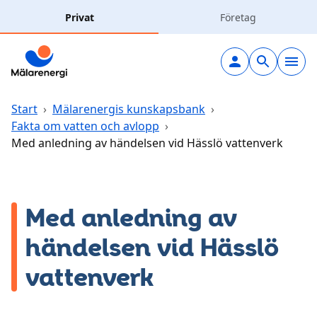
Hoppa till huvudinnehåll
Privat
Företag
Elavtal
Elnät
Start
›
Mälarenergis kunskapsbank
›
Fakta om vatten och avlopp
›
Med anledning av händelsen vid Hässlö vattenverk
Laddning
Solceller
Med anledning av
Fjärrvärme
händelsen vid Hässlö
Vatten & avlopp
vattenverk
Hållbarhet