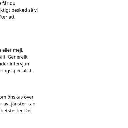
 får du
iktigt besked så vi
fter att
 eller mejl.
alt. Generellt
nder intervjun
ringsspecialist.
n om önskas över
er av tjänster kan
ghetstester. Det