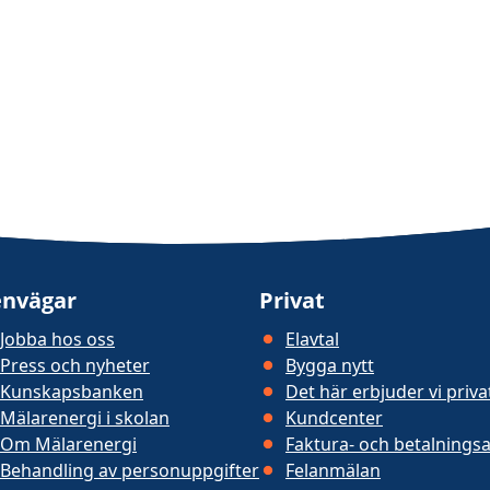
nvägar
Privat
Jobba hos oss
Elavtal
Press och nyheter
Bygga nytt
Kunskapsbanken
Det här erbjuder vi priv
Mälarenergi i skolan
Kundcenter
Om Mälarenergi
Faktura- och betalningsa
Behandling av personuppgifter
Felanmälan