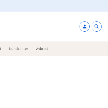
t
Kundcenter
Avbrott