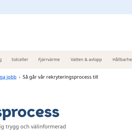
g
Solceller
Fjärrvärme
Vatten & avlopp
Hållbarhe
iga jobb
›
Så går vår rekryteringsprocess till
sprocess
dig trygg och välinformerad