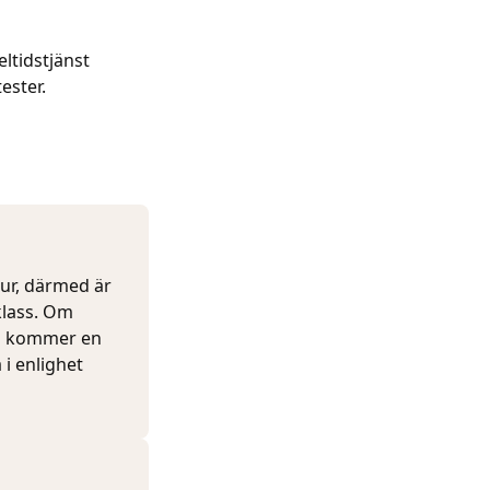
ltidstjänst
ester.
tur, därmed är
klass. Om
ss kommer en
 i enlighet