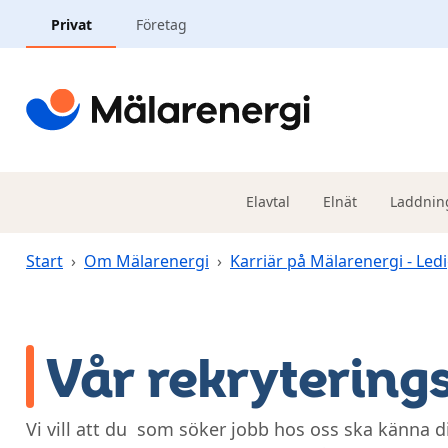
Hoppa till huvudinnehåll
Privat
Företag
Elavtal
Elnät
Laddnin
Start
›
Om Mälarenergi
›
Karriär på Mälarenergi - Led
Vår rekrytering
Vi vill att du som söker jobb hos oss ska känna 