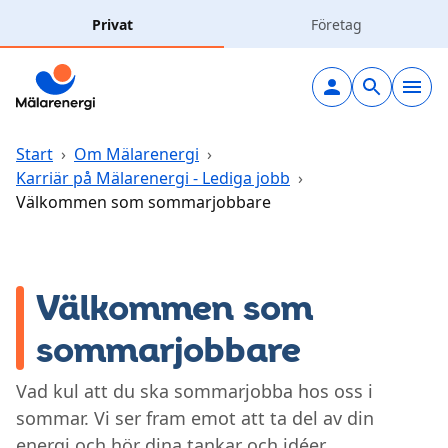
Hoppa till huvudinnehåll
Privat
Företag
Elavtal
Elnät
Start
›
Om Mälarenergi
›
Karriär på Mälarenergi - Lediga jobb
›
Välkommen som sommarjobbare
Laddning
Solceller
Välkommen som
Fjärrvärme
sommarjobbare
Vatten & avlopp
Vad kul att du ska sommarjobba hos oss i
sommar. Vi ser fram emot att ta del av din
Hållbarhet
energi och hör dina tankar och idéer.