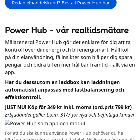
Redan elhandelskund? Beställ Power Hub här
Kundcenter
Power Hub – vår realtidsmätare
Avbrott
Mälarenergi Power Hub gör det enklare för dig att ta
kontroll över din energi och bli energismart. Håll koll
på din elanvändning, få insikter som hjälper dig spara
pengar och bidra till en mer hållbar framtid – allt via en
app.
Har du desssutom en laddbox kan laddningen
automatiskt anpassas med lastbalansering och
effektkontroll.
JUST NU! Köp för 349 kr inkl. moms (ord.pris 799 kr)
Erbjudandet gäller t.o.m. 31/7 för nya och befintliga kunder
För att du ska kunna använda Power Hub behöver du ha
tillgång till din elmätare och ett stabilt Wi-Fi som når fram till