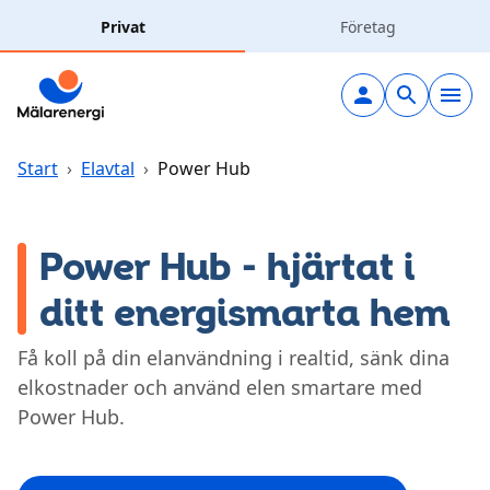
Hoppa till huvudinnehåll
Privat
Företag
Elavtal
Elnät
Start
›
Elavtal
›
Power Hub
Laddning
Power Hub - hjärtat i
Solceller
ditt energismarta hem
Fjärrvärme
Få koll på din elanvändning i realtid, sänk dina
elkostnader och använd elen smartare med
Vatten & avlopp
Power Hub.
Hållbarhet