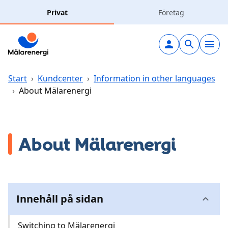
Hoppa till huvudinnehåll
Privat
Företag
Elavtal
Elnät
Start
›
Kundcenter
›
Information in other languages
›
About Mälarenergi
Laddning
Solceller
About Mälarenergi
Fjärrvärme
Vatten & avlopp
Innehåll på sidan
Hållbarhet
Switching to Mälarenergi