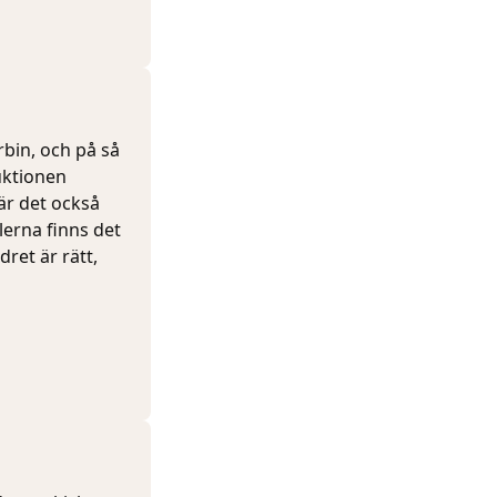
rbin, och på så
duktionen
är det också
erna finns det
ret är rätt,