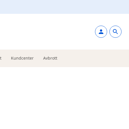
t
Kundcenter
Avbrott