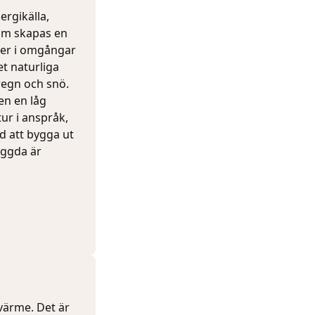
ergikälla,
amm skapas en
ner i omgångar
et naturliga
regn och snö.
en en låg
r i anspråk,
ed att bygga ut
yggda är
 värme. Det är