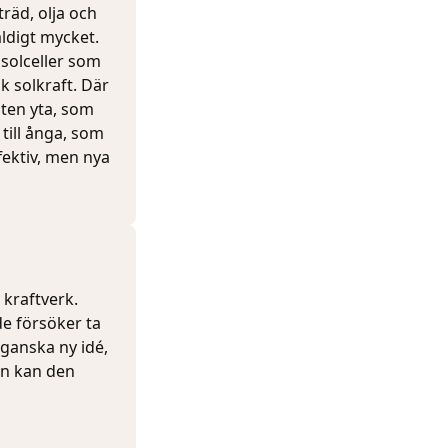
träd, olja och
äldigt mycket.
 solceller som
k solkraft. Där
iten yta, som
 till ånga, som
fektiv, men nya
 kraftverk.
e försöker ta
 ganska ny idé,
en kan den