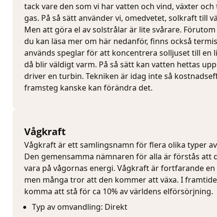
tack vare den som vi har vatten och vind, växter och 
gas. På så sätt använder vi, omedvetet, solkraft till v
Men att göra el av solstrålar är lite svårare. Förutom
du kan läsa mer om här nedanför, finns också termis
används speglar för att koncentrera solljuset till en l
då blir väldigt varm. På så sätt kan vatten hettas upp
driver en turbin. Tekniken är idag inte så kostnadsef
framsteg kanske kan förändra det.
Vågkraft
Vågkraft är ett samlingsnamn för flera olika typer av
Den gemensamma nämnaren för alla är förstås att d
vara på vågornas energi. Vågkraft är fortfarande en
men många tror att den kommer att växa. I framtid
komma att stå för ca 10% av världens elförsörjning.
Typ av omvandling: Direkt