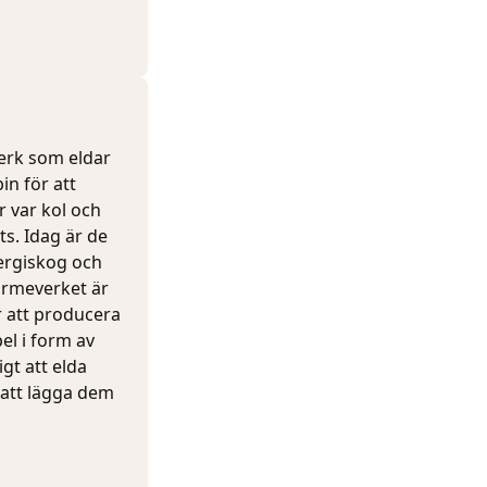
verk som eldar
in för att
r var kol och
ts. Idag är de
ergiskog och
värmeverket är
r att producera
pel i form av
gt att elda
, att lägga dem