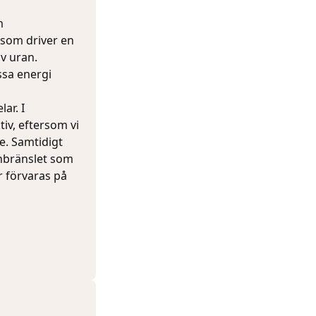
m
 som driver en
av uran.
sa energi
ar. I
tiv, eftersom vi
le. Samtidigt
rnbränslet som
r förvaras på