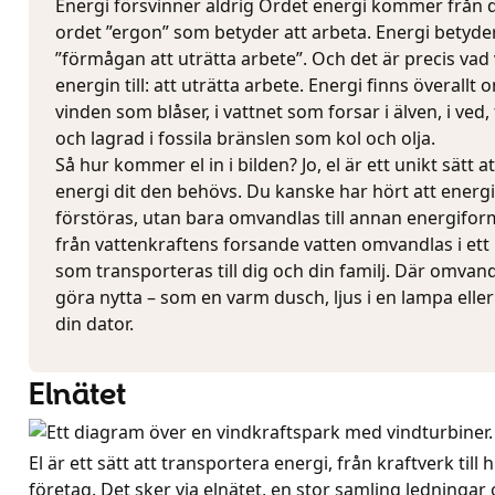
Energi försvinner aldrig Ordet energi kommer från 
ordet ”ergon” som betyder att arbeta. Energi betyder
”förmågan att uträtta arbete”. Och det är precis vad
energin till: att uträtta arbete. Energi finns överallt 
vinden som blåser, i vattnet som forsar i älven, i ved,
och lagrad i fossila bränslen som kol och olja.
Så hur kommer el in i bilden? Jo, el är ett unikt sätt 
energi dit den behövs. Du kanske har hört att energi
förstöras, utan bara omvandlas till annan energifor
från vattenkraftens forsande vatten omvandlas i ett kr
som transporteras till dig och din familj. Där omvand
göra nytta – som en varm dusch, ljus i en lampa eller 
din dator.
Elnätet
El är ett sätt att transportera energi, från kraftverk till 
företag. Det sker via elnätet, en stor samling ledningar