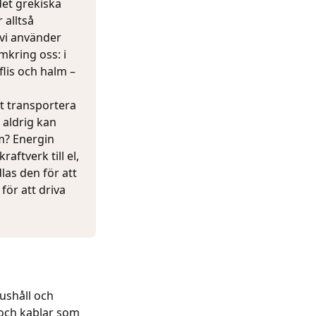
det grekiska
 alltså
 vi använder
omkring oss: i
 flis och halm –
att transportera
 aldrig kan
m? Energin
aftverk till el,
las den för att
för att driva
hushåll och
 och kablar som