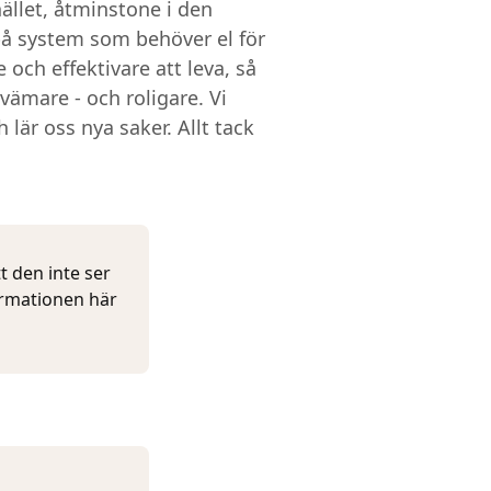
ället, åtminstone i den
 på system som behöver el för
 och effektivare att leva, så
kvämare - och roligare. Vi
 lär oss nya saker. Allt tack
t den inte ser
ormationen här