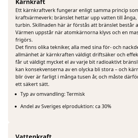
Kärnkraft
Ett kärnkraftverk fungerar enligt samma princip so
kraftvärmeverk: bränslet hettar upp vatten till ånga,
turbin. Skillnaden här är förstås att bränslet består 
Värmen uppstår när atomkärnorna klyvs och en mas
frigörs.
Det finns olika tekniker, alla med sina för- och nackdel
allmänhet är kärnkraften väldigt driftsäker och effek
får ut väldigt mycket el av varje bit radioaktivt bräns
kan konsekvenserna av en olycka bli stora – och kä
blir över är farligt i många tusen år, och måste därfö
ett säkert sätt.
Typ av omvandling: Termisk
Andel av Sveriges elproduktion: ca 30%
Vattenkraft