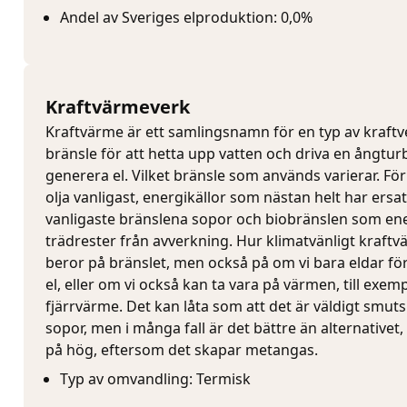
Andel av Sveriges elproduktion: 0,0%
Kraftvärmeverk
Kraftvärme är ett samlingsnamn för en typ av kraft
bränsle för att hetta upp vatten och driva en ångturb
generera el. Vilket bränsle som används varierar. För
olja vanligast, energikällor som nästan helt har ersat
vanligaste bränslena sopor och biobränslen som en
trädrester från avverkning. Hur klimatvänligt kraft
beror på bränslet, men också på om vi bara eldar fö
el, eller om vi också kan ta vara på värmen, till exem
fjärrvärme. Det kan låta som att det är väldigt smutsi
sopor, men i många fall är det bättre än alternativet
på hög, eftersom det skapar metangas.
Typ av omvandling: Termisk