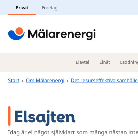
Hoppa till huvudinnehåll
Privat
Företag
Elavtal
Elnät
Laddnin
Start
›
Om Mälarenergi
›
Det resurseffektiva samhälle
Elsajten
Idag är el något självklart som många nästan inte