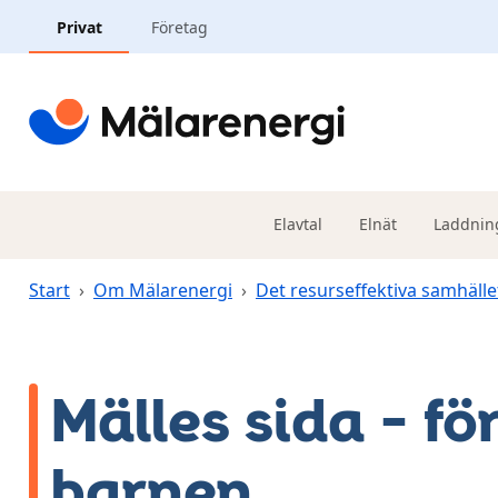
Hoppa till huvudinnehåll
Privat
Företag
Elavtal
Elnät
Laddnin
Start
›
Om Mälarenergi
›
Det resurseffektiva samhälle
Mälles sida – fö
barnen