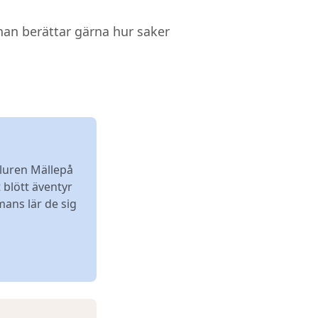
 han berättar gärna hur saker
iluren Mällepå
 blött äventyr
ans lär de sig