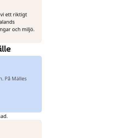
i ett riktigt
ealands
ngar och miljö.
lle
n. På Mälles