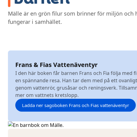
Mälle är en grön filur som brinner för miljön och
fungerar i samhället.
Frans & Fias Vattenäventyr
I den här boken får barnen Frans och Fia följa med f
en spännande resa. Han tar dem med på ett ovanligt
genom vattenrör, grusåsar och reningsverk. Tillsamm
mer om vattnets kretslopp.
Ladda ner sagoboken Frans och Fias vattenäventyr