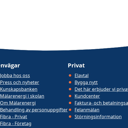
nvägar
Privat
Jobba hos oss
Elavtal
Press och nyheter
Bygga nytt
Kunskapsbanken
Det här erbjuder vi priv
Mälarenergi i skolan
Kundcenter
Om Mälarenergi
Faktura- och betalningsa
Behandling av personuppgifter
Felanmälan
Fibra - Privat
Störningsinformation
Fibra - Företag