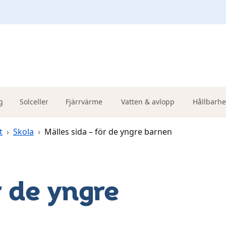
g
Solceller
Fjärrvärme
Vatten & avlopp
Hållbarhe
t
›
Skola
›
Mälles sida – för de yngre barnen
r de yngre