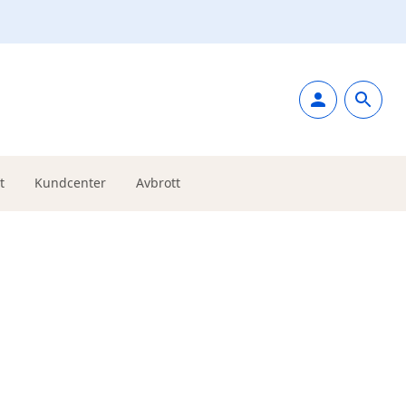
t
Kundcenter
Avbrott