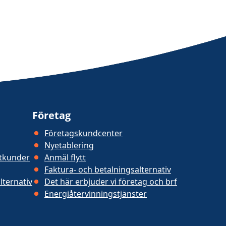
Företag
Företagskundcenter
Nyetablering
atkunder
Anmäl flytt
Faktura- och betalningsalternativ
lternativ
Det här erbjuder vi företag och brf
Energiåtervinningstjänster