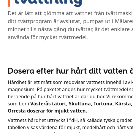
Det är lätt att glömma att vattnet från tvättmask
ditt tvättprogram är avslutat, pumpas ut i Mälar
minnet tills nästa gång du tvättar, är det enklare a
använda för mycket tvättmedel.
Dosera efter hur hårt ditt vatten 
Hårdhet är ett mått som redovisar vattnets innehåll av
magnesium. På paketet anges hur mycket tvättmedel 
beroende på hur hårt vattnet är där du bor. Vi rekomm
som bor i
Västerås tätort, Skultuna, Tortuna, Kärsta
Orresta doserar för mjukt vatten.
Vattnets hårdhet uttrycks i °dH, så kallade tyska grader.
tabellen visas värdena för mjukt, medelhårt och hårt va