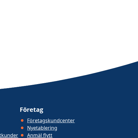
Företag
Företagskundcenter
Nyetablering
atkunder
Anmäl flytt