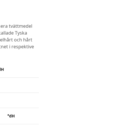
era tvättmedel
kallade Tyska
elhårt och hårt
net i respektive
dH
°dH