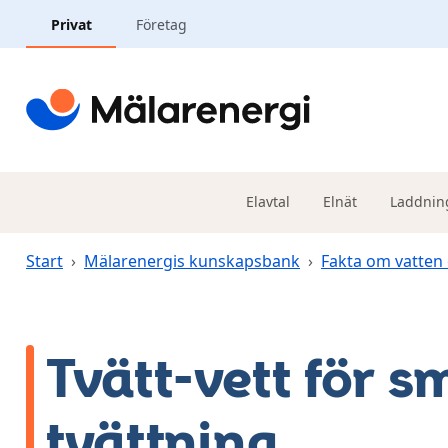
Hoppa till huvudinnehåll
Privat
Företag
Elavtal
Elnät
Laddnin
Start
›
Mälarenergis kunskapsbank
›
Fakta om vatten
Tvätt-vett för s
tvättning