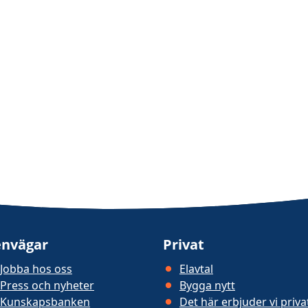
nvägar
Privat
Jobba hos oss
Elavtal
Press och nyheter
Bygga nytt
Kunskapsbanken
Det här erbjuder vi priv