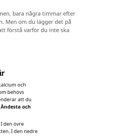
inen, bara några timmar efter
en. Men om du lägger det på
tt förstå varför du inte ska
är
 kalcium och
som behövs
enderar att du
, Ändesta och
 I den övre
tten. I den nedre