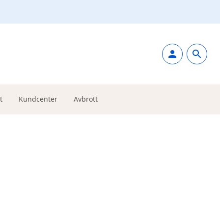
t
Kundcenter
Avbrott