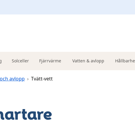
g
Solceller
Fjärrvärme
Vatten & avlopp
Hållbarhe
 och avlopp
›
Tvätt-vett
martare