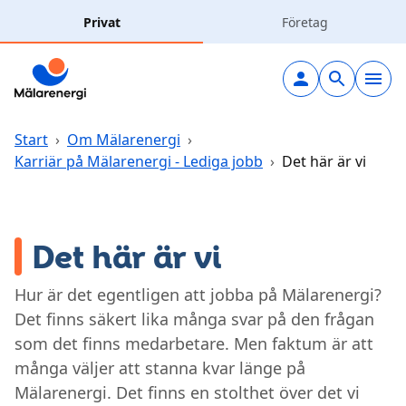
Hoppa till huvudinnehåll
Privat
Företag
Elavtal
Elnät
Start
›
Om Mälarenergi
›
Karriär på Mälarenergi - Lediga jobb
›
Det här är vi
Laddning
Solceller
Det här är vi
Fjärrvärme
Hur är det egentligen att jobba på Mälarenergi?
Det finns säkert lika många svar på den frågan
som det finns medarbetare. Men faktum är att
Vatten & avlopp
många väljer att stanna kvar länge på
Mälarenergi. Det finns en stolthet över det vi
Hållbarhet