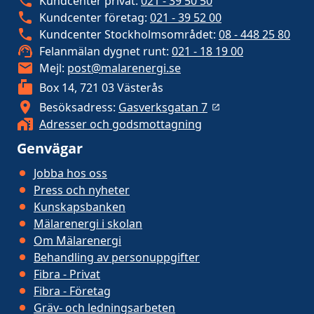
Kundcenter privat:
021 - 39 50 50
Kundcenter företag:
021 - 39 52 00
Kundcenter Stockholmsområdet:
08 - 448 25 80
Felanmälan dygnet runt:
021 - 18 19 00
Mejl:
post@malarenergi.se
Box 14, 721 03 Västerås
Besöksadress:
Gasverksgatan 7
Adresser och godsmottagning
Genvägar
Jobba hos oss
Press och nyheter
Kunskapsbanken
Mälarenergi i skolan
Om Mälarenergi
Behandling av personuppgifter
Fibra - Privat
Fibra - Företag
Gräv- och ledningsarbeten