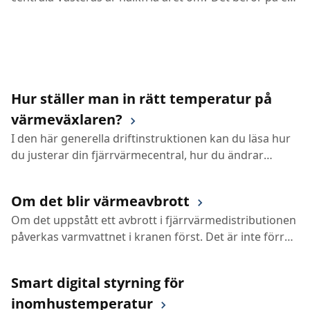
smart lösning som kallas markvärme.
annars skulle ha gått till spillo – samtidigt som den
avlastar elsystemet i Sverige.
Hur ställer man in rätt temperatur på
värmeväxlaren?
I den här generella driftinstruktionen kan du läsa hur
du justerar din fjärrvärmecentral, hur du ändrar
värmen eller hur temperaturen på varmvattnet kan
regleras.
Om det blir värmeavbrott
Om det uppstått ett avbrott i fjärrvärmedistributionen
påverkas varmvattnet i kranen först. Det är inte förrän
avbrottet blir mer långvarigt som rumstemperaturen i
din bostad börjar sjunka.
Smart digital styrning för
inomhustemperatur