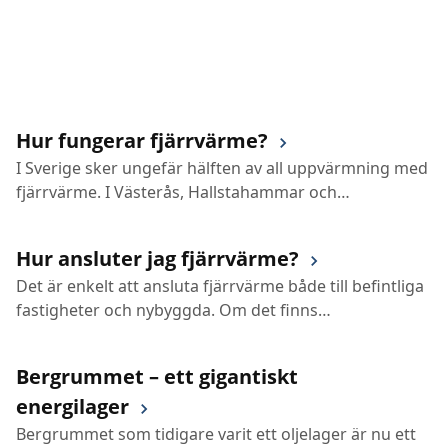
Kundcenter
Avbrott
Hur fungerar fjärrvärme?
I Sverige sker ungefär hälften av all uppvärmning med
fjärrvärme. I Västerås, Hallstahammar och
Surahammar är det mycket mer än hälften, där nästan
alla har fjärrvärme. Förutom att det är en av de
Hur ansluter jag fjärrvärme?
vanligaste uppvärmningsformerna, är den både enkel
Det är enkelt att ansluta fjärrvärme både till befintliga
och trygg för dig som kund. Dessutom är fjärrvärmen
fastigheter och nybyggda. Om det finns
ett hållbart val för att vi kan ta tillvara på resurser som
fjärrvärmeledningar i närheten av huset går det både
annars skulle ha gått till spillo – samtidigt som den
fort och smidigt att ansluta sig.
avlastar elsystemet i Sverige.
Bergrummet – ett gigantiskt
energilager
Bergrummet som tidigare varit ett oljelager är nu ett