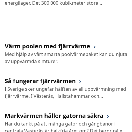
energilager. Det 300 000 kubikmeter stora
bergrummet lagrar hela 13 GWh fjärrvärme och ger
samtidigt utrymme för mer elproduktion – utan att
Mälarenergi behöver bygga ett nytt kraftvärmeverk.
Värm poolen med fjärrvärme
Med hjälp av vårt smarta poolvärmepaket kan du njuta
av uppvärmda simturer.
Så fungerar fjärrvärmen
I Sverige sker ungefär hälften av all uppvärmning med
fjärrvärme. I Västerås, Hallstahammar och
Surahammar är det mycket mer än hälften, där nästan
alla har fjärrvärme. Förutom att det är en av de
Markvärmen håller gatorna säkra
vanligaste uppvärmningsformerna, är den både enkel
Har du tänkt på att många gator och gångbanor i
och trygg för dig som kund. Dessutom är fjärrvärmen
centrala Västerås är halkfria året om? Det beror på en
ett hållbart val för att vi kan ta tillvara på resurser som