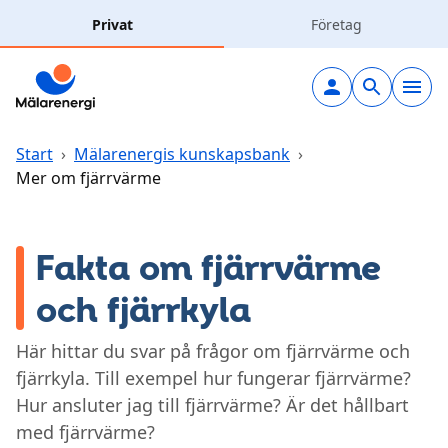
Hoppa till huvudinnehåll
Privat
Företag
Elavtal
Elnät
Start
›
Mälarenergis kunskapsbank
›
Mer om fjärrvärme
Laddning
Fakta om fjärrvärme
Solceller
och fjärrkyla
Fjärrvärme
Här hittar du svar på frågor om fjärrvärme och
fjärrkyla. Till exempel hur fungerar fjärrvärme?
Vatten & avlopp
Hur ansluter jag till fjärrvärme? Är det hållbart
med fjärrvärme?
Hållbarhet