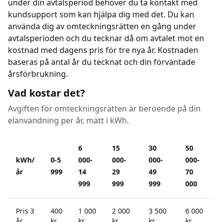
under din avtalsperiod behöver du ta kontakt med
kundsupport som kan hjälpa dig med det. Du kan
använda dig av omteckningsrätten en gång under
avtalsperioden och du tecknar då om avtalet mot en
kostnad med dagens pris för tre nya år. Kostnaden
baseras på antal år du tecknat och din förväntade
årsförbrukning.
Vad kostar det?
Avgiften för omteckningsrätten är beroende på din
elanvändning per år, mätt i kWh.
6
15
30
50
kWh/
0-5
000-
000-
000-
000-
år
999
14
29
49
70
999
999
999
000
Pris 3
400
1 000
2 000
3 500
6 000
år
kr
kr
kr
kr
kr