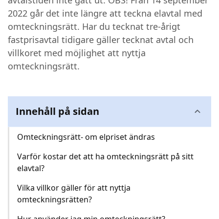
avtalstiden inte gått ut. OBS! Från 14 september
2022 går det inte längre att teckna elavtal med
Kundcenter
omteckningsrätt. Har du tecknat tre-årigt
fastprisavtal tidigare gäller tecknat avtal och
Avbrott
villkoret med möjlighet att nyttja
omteckningsrätt.
Innehåll på sidan
Omteckningsrätt- om elpriset ändras
Varför kostar det att ha omteckningsrätt på sitt
elavtal?
Vilka villkor gäller för att nyttja
omteckningsrätten?