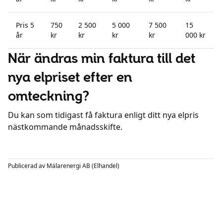
Pris 5
750
2 500
5 000
7 500
15
år
kr
kr
kr
kr
000 kr
När ändras min faktura till det
nya elpriset efter en
omteckning?
Du kan som tidigast få faktura enligt ditt nya elpris
nästkommande månadsskifte.
Publicerad av
Mälarenergi AB (Elhandel)