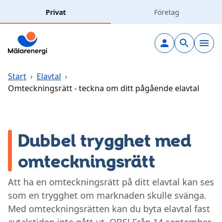
Hoppa till huvudinnehåll
Privat
Företag
Elavtal
Elnät
Start
›
Elavtal
›
Omteckningsrätt - teckna om ditt pågående elavtal
Laddning
Solceller
Dubbel trygghet med
omteckningsrätt
Fjärrvärme
Att ha en omteckningsrätt på ditt elavtal kan ses
Vatten & avlopp
som en trygghet om marknaden skulle svänga.
Med omteckningsrätten kan du byta elavtal fast
Hållbarhet