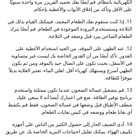
الكهربائية بانتظام. قم أيضًا بفك تجميد الفريزر مرة واحدة سنويًا
على الأقل وتأكد من إغلاق الأبواب والأغطية بإحكام.
11. إذا كنت ستقوم بفك الطعام المجمد، فيمكنك القيام بذلك في
الثلاجة وستستخدم البرودة الموجودة في الطعام. قم أيضًا بترك
الطعام الساخن يبرد قبل وضعه في الثلاجة.
12. عند الطهي على الموقد، من الجيد استخدام الأغطية على
القدور. تأكد أيضًا من أن القدور الخاصة بك ليست غير متساوية
في الأسفل، بحيث تكون على اتصال جيد بالموقد ومن ثم يكون
الطهي أسرع ويستهلك كهرباء أقل. لغلي الماء، تعتبر الغلاية بديلاً
موفرًا للطاقة.
13. قم بتشغيل غسالة الصحون عندما تكون ممتلئة واستخدم
برنامج توفير الطاقة. ضع في اعتبارك أيضا أنه لا ينبغي عليك
شطف الأطباق قبل وضعها في غسالة الصحون، فقط قم بكشط
أي بقايا طعام ووضعه في كيس نفايات الطعام.
14. أدى الصيف الحار إلى حصول الكثير من الناس على أجهزة
تكييف الهواء. يمكنك تقليل احتياجات التبريد الخاصة بك عن طريق