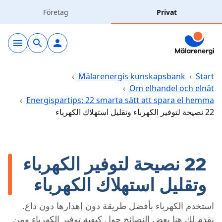
Hoppa till huvudinnehåll
Företag
Privat
Elavtal
Elnät
›
Mälarenergis kunskapsbank
›
Start
›
Om elhandel och elnät
›
Energispartips: 22 smarta sätt att spara el hemma
Laddning
22 نصيحة لتوفير الكهرباء وتقليل استهلاك الكهرباء
Solceller
22 نصيحة لتوفير الكهرباء
Fjärrvärme
وتقليل استهلاك الكهرباء
Vatten & avlopp
استخدم الكهرباء بأفضل طريقة دون إهدارها دون داع.
Hållbarhet
نقدم لك هنا بعض النصائح حول كيفية توفير الكهرباء ومن