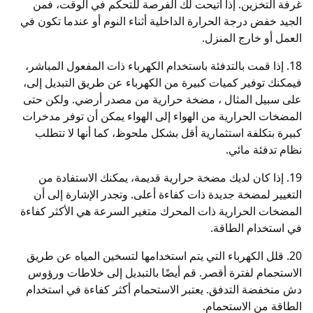
غرفة التخزين. إذا أتيحت لك الفرصة للتحكم في الوقت، فمن
الجيد خفض درجة الحرارة الداخلية أثناء النوم أو عندما تكون في
العمل أو خارج المنزل.
18. إذا قمت بالتدفئة باستخدام الكهرباء ذات المفعول المباشر،
فيمكنك توفير كميات كبيرة من الكهرباء عن طريق التبديل إلى،
على سبيل المثال ، مضخة حرارية من مصدر أرضي. ولكن حتى
المضخات الحرارية من الهواء إلى الهواء يمكن أن توفر مدخرات
كبيرة بتكلفة استثمارية أقل بشكل ملحوظ، كما أنها لا تتطلب
نظام تدفئة مائي.
19. إذا كان لديك مضخة حرارية قديمة، يمكنك الاستفادة من
التغيير لمضخة جديدة ذات كفاءة أعلى. وتجدر الإشارة إلى أن
المضخات الحرارية ذات المحرك متغير السرعة هي الأكثر كفاءة
في استخدام الطاقة.
20. قلل الكهرباء التي يتم استخدامها لتسخين المياه عن طريق
الاستحمام لفترة أقصر. قم أيضًا بالتبديل إلى خلاطات ورؤوس
دش منخفضة التدفق. يعتبر الاستحمام أكثر كفاءة في استخدام
الطاقة من الاستحمام.