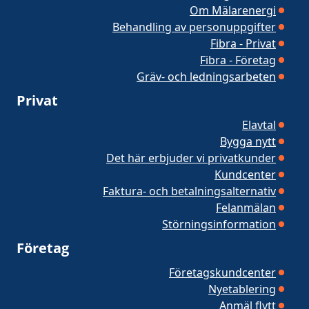
Om Mälarenergi
Behandling av personuppgifter
Fibra - Privat
Fibra - Företag
Gräv- och ledningsarbeten
Privat
Elavtal
Bygga nytt
Det här erbjuder vi privatkunder
Kundcenter
Faktura- och betalningsalternativ
Felanmälan
Störningsinformation
Företag
Företagskundcenter
Nyetablering
Anmäl flytt