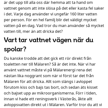
är det upp till alla oss där hemma att ta hand om
vattnet genom att inte slösa på det eller kasta fel saker
i det. Varje dag använder vi ungefär 160 liter vatten
per person. För en hel familj blir det väldigt mycket
vatten på en dag. Vad tror du man använder så mycket
vatten till, mer än att dricka det?
Vart tar vattnet vägen när du
spolar?
Du kanske trodde att det gick ett rör direkt från
toaletten ner till Mälaren? Så är det inte. När vi har
använt vattnet måste vi på Mälarenergi rena det
nästan lika noggrant som när vi först tar det från
Mälaren för att dricka. Allt som slängs i avloppet
förutom kiss och bajs tas bort, och sedan äts kisset
och bajset upp av mikroorganismerna. Förr i tiden,
innan vi hade ett reningsverk i Västerås, åkte allt
avloppsvatten direkt ut i Mälaren. Varför tror du att vi