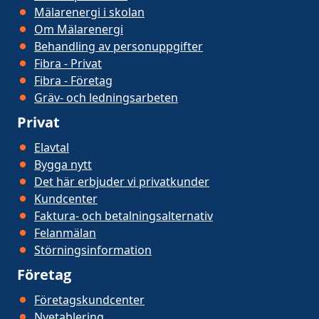
Mälarenergi i skolan
Om Mälarenergi
Behandling av personuppgifter
Fibra - Privat
Fibra - Företag
Gräv- och ledningsarbeten
Privat
Elavtal
Bygga nytt
Det här erbjuder vi privatkunder
Kundcenter
Faktura- och betalningsalternativ
Felanmälan
Störningsinformation
Företag
Företagskundcenter
Nyetablering